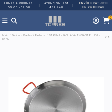
ENVÍO GRATUITO
LUNES A VIERNES:
ATENCIÓN: 961
|
|
EN 24 HORAS
09:00 - 19:00
452 440
0
Inicio
Cocina
Paellas Y Paelleros
GARCIMA - PAELLA VALENCIANA PULIDA -
80 CM