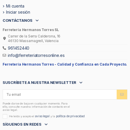
Mi cuenta
Iniciar sesión
CONTÁCTANOS
Ferretería Hermanos Torres SL
Carrer de la Serra Calderona, 16
46130 Massamagrell, Valencia
961452440
info@ferreteriatorresonline.es
Ferretería Hermanos Torres -
Calidad y Confianza en Cada Proyecto.
SUSCRÍBETE A NUESTRA NEWSLETTER
Puede darse de baja en cualquier momento. Para
ello, consulte nuestra información de contacto en el
aviso legal.
aviso legal
política de privacidad
He leído y acepto el
y la
SÍGUENOS EN REDES