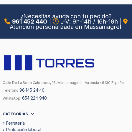
¿Necesitas ayuda con tu pedido?
961 452 440
|
L-V: 9h-14h / 16h-19h
|
Atención personalizada en Massamagrell
Calle De La Serra Calderona, 16, Massamagrell - Valencia 46130 España.
96 145 24 40
Teléfono
654 224 940
WhatsApp:
CATEGORÍAS
Ferretería
Protección laboral