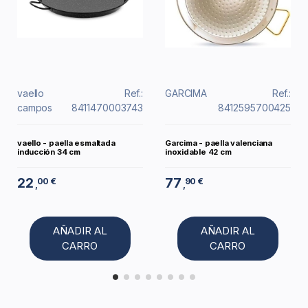
vaello
Ref.:
GARCIMA
Ref.:
campos
8411470003743
8412595700425
vaello - paella esmaltada
Garcima - paella valenciana
inducción 34 cm
inoxidable 42 cm
22
77
00 €
90 €
,
,
AÑADIR AL
AÑADIR AL
CARRO
CARRO