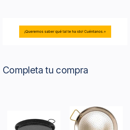
¡Queremos saber qué tal te ha ido! Cuéntanos.⭐
Completa tu compra