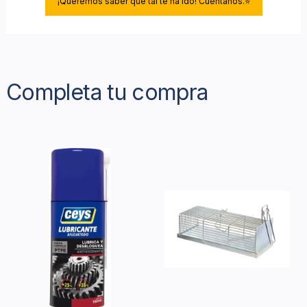
¡Queremos saber qué tal te ha ido! Cuéntanos.⭐
Completa tu compra