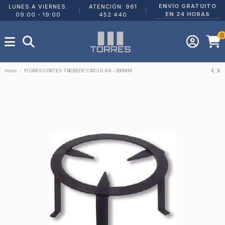
ENVÍO GRATUITO
LUNES A VIERNES:
ATENCIÓN: 961
|
|
EN 24 HORAS
09:00 - 19:00
452 440
0
Inicio
FLORES CORTES TREBEDE CIRCULAR - 300MM