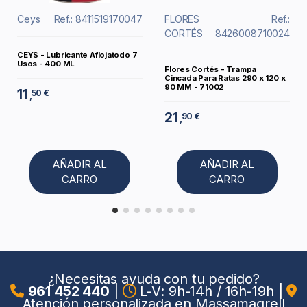
Ceys
Ref.: 8411519170047
FLORES
Ref.:
CORTÉS
8426008710024
CEYS - Lubricante Aflojatodo 7
Usos - 400 ML
Flores Cortés - Trampa
Cincada Para Ratas 290 x 120 x
90 MM - 71002
11
50 €
,
21
90 €
,
AÑADIR AL
AÑADIR AL
CARRO
CARRO
¿Necesitas ayuda con tu pedido?
961 452 440
|
L-V: 9h-14h / 16h-19h
|
Atención personalizada en Massamagrell