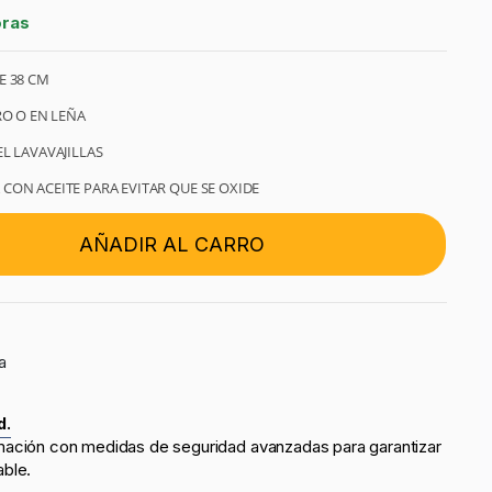
oras
E 38 CM
RO O EN LEÑA
L LAVAVAJILLAS
CON ACEITE PARA EVITAR QUE SE OXIDE
AÑADIR AL CARRO
a
d.
mación con medidas de seguridad avanzadas para garantizar
able.