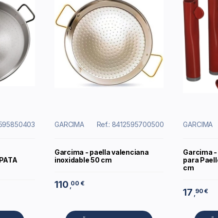
2595850403
GARCIMA
Ref.: 8412595700500
GARCIMA
Garcima - paella valenciana
Garcima -
 PATA
inoxidable 50 cm
para Pael
cm
110
00 €
,
17
90 €
,