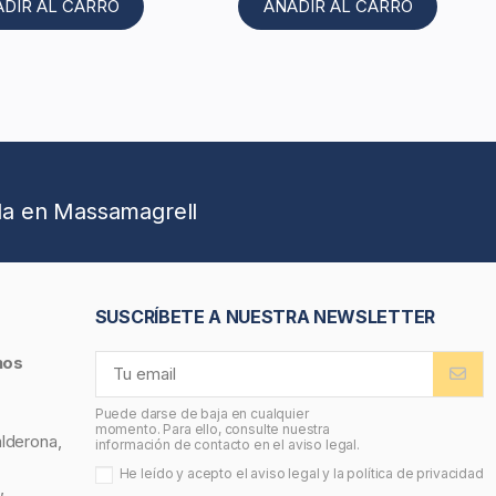
ADIR AL CARRO
AÑADIR AL CARRO
da en Massamagrell
SUSCRÍBETE A NUESTRA NEWSLETTER
nos
Puede darse de baja en cualquier
momento. Para ello, consulte nuestra
alderona,
información de contacto en el aviso legal.
He leído y acepto el
aviso legal
y la
política de privacidad
,