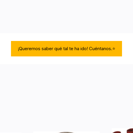
¡Queremos saber qué tal te ha ido! Cuéntanos.⭐