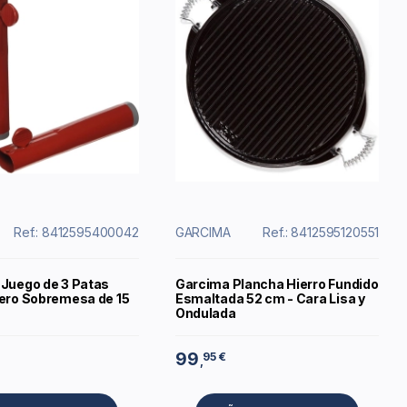
Ref.: 8412595400042
GARCIMA
Ref.: 8412595120551
 Juego de 3 Patas
Garcima Plancha Hierro Fundido
lero Sobremesa de 15
Esmaltada 52 cm - Cara Lisa y
Ondulada
99
95 €
,