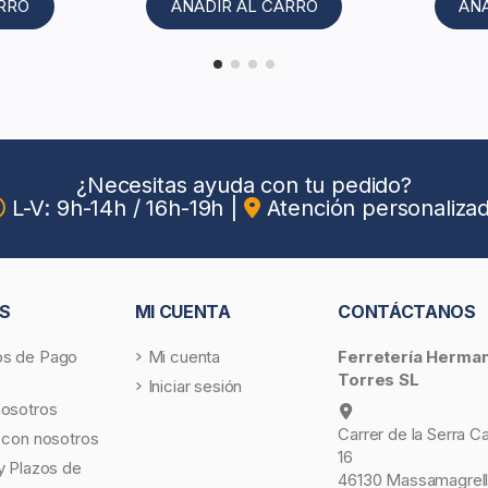
ARRO
AÑADIR AL CARRO
AÑ
¿Necesitas ayuda con tu pedido?
L-V: 9h-14h / 16h-19h
|
Atención personaliza
S
MI CUENTA
CONTÁCTANOS
s de Pago
Mi cuenta
Ferretería Herma
Torres SL
Iniciar sesión
nosotros
Carrer de la Serra C
 con nosotros
16
y Plazos de
46130 Massamagrell