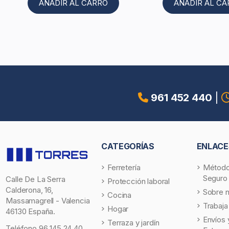
AÑADIR AL CARRO
AÑADIR AL C
961 452 440
|
CATEGORÍAS
ENLACE
Ferretería
Método
Seguro
Calle De La Serra
Protección laboral
Calderona, 16,
Sobre 
Cocina
Massamagrell - Valencia
Trabaja
Hogar
46130 España.
Envíos 
Terraza y jardín
Teléfono
96 145 24 40