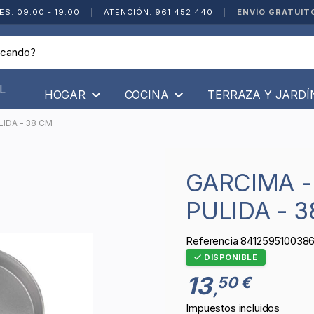
ENVÍO GRATUIT
ES: 09:00 - 19:00
|
ATENCIÓN: 961 452 440
|
L
HOGAR
COCINA
TERRAZA Y JARD
LIDA - 38 CM
GARCIMA - PAELLA VALENCIANA
PULIDA - 
Referencia
841259510038
DISPONIBLE
13
50 €
,
Impuestos incluidos