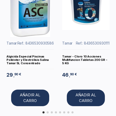
Tamar
Ref.: 8436530930586
Tamar
Ref.: 8436530930111
Algicida Especial Piscinas
Tamar - Cloro 10 Acciones
Poliéster y Electrólisis Salina
Multifuncion Tabletas 200 GR -
Tamar 5L Concentrado
5 KG
29
46
90 €
90 €
,
,
AÑADIR AL
AÑADIR AL
CARRO
CARRO