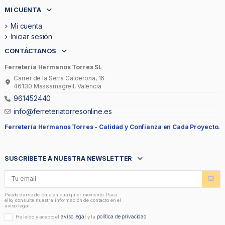
MI CUENTA
Mi cuenta
Iniciar sesión
CONTÁCTANOS
Ferretería Hermanos Torres SL
Carrer de la Serra Calderona, 16
46130 Massamagrell, Valencia
961452440
info@ferreteriatorresonline.es
Ferretería Hermanos Torres -
Calidad y Confianza en Cada Proyecto.
SUSCRÍBETE A NUESTRA NEWSLETTER
Puede darse de baja en cualquier momento. Para
ello, consulte nuestra información de contacto en el
aviso legal.
aviso legal
política de privacidad
He leído y acepto el
y la