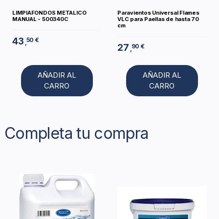
LIMPIAFONDOS METALICO
Paravientos Universal Flames
MANUAL - 500340C
VLC para Paellas de hasta 70
cm
43
50 €
,
27
90 €
,
AÑADIR AL
AÑADIR AL
CARRO
CARRO
Completa tu compra