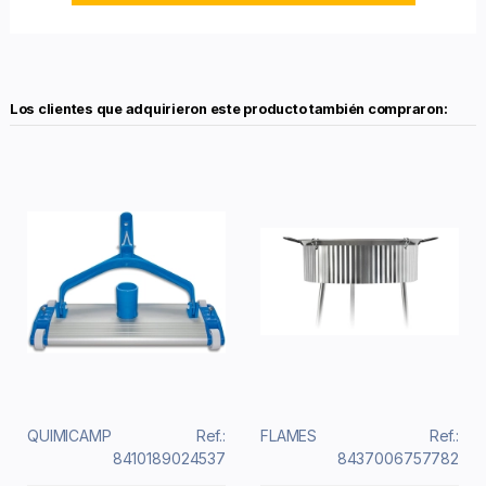
Los clientes que adquirieron este producto también compraron:
QUIMICAMP
Ref.:
FLAMES
Ref.:
8410189024537
8437006757782