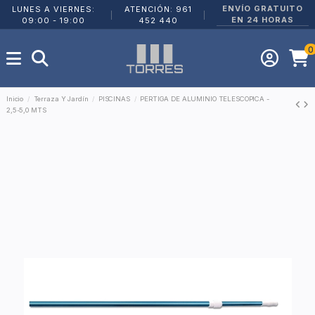
ENVÍO GRATUITO
LUNES A VIERNES:
ATENCIÓN: 961
|
|
EN 24 HORAS
09:00 - 19:00
452 440
0
Inicio
Terraza Y Jardín
PISCINAS
PERTIGA DE ALUMINIO TELESCOPICA -
2,5-5,0 MTS