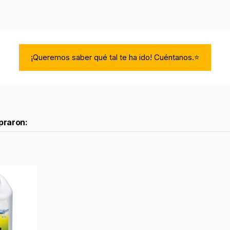
¡Queremos saber qué tal te ha ido! Cuéntanos.⭐
praron: