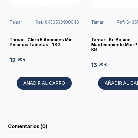
Tamar
Ref.: 8436530930043
Tamar
Ref.: 843
Tamar - Cloro 5 Acciones Mini
Tamar - Kit Basico
Piscinas Tabletas - 1 KG
Mantenimiento Mini Pi
KG
12
90 €
,
13
50 €
,
AÑADIR AL CARRO
AÑADIR AL C
Comentarios (0)