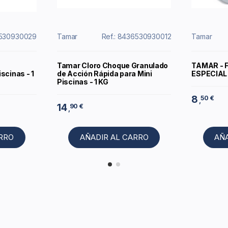
6530930029
Tamar
Ref.: 8436530930012
Tamar
Tamar Cloro Choque Granulado
TAMAR - 
scinas - 1
de Acción Rápida para Mini
ESPECIAL 
Piscinas - 1 KG
8
50 €
,
14
90 €
,
ARRO
AÑADIR AL CARRO
AÑ