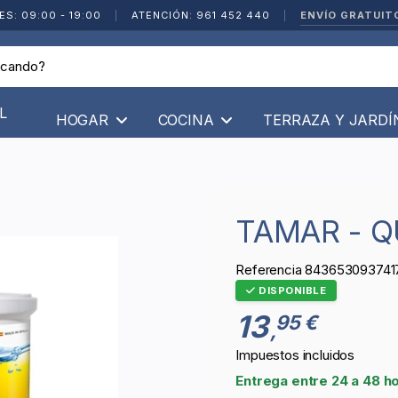
ENVÍO GRATUIT
ES: 09:00 - 19:00
|
ATENCIÓN: 961 452 440
|
L
HOGAR
COCINA
TERRAZA Y JARD
TAMAR - Q
Referencia
843653093741
DISPONIBLE
13
95 €
,
Impuestos incluidos
Entrega entre 24 a 48 h