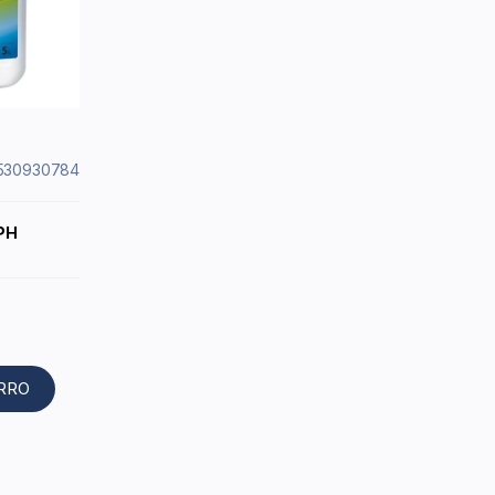
6530930784
PH
ARRO