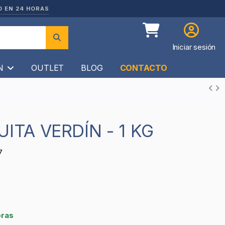
O EN 24 HORAS
Iniciar sesión
ÍN
OUTLET
BLOG
CONTACTO
UITA VERDÍN - 1 KG
7
oras