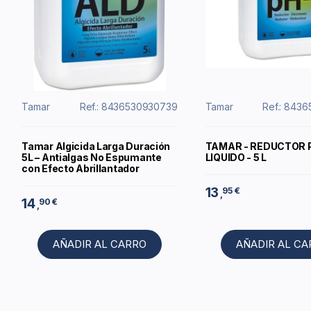
Tamar
Ref.: 8436530930739
Tamar
Ref.: 843
Tamar Algicida Larga Duración
TAMAR - REDUCTOR 
5L – Antialgas No Espumante
LIQUIDO - 5 L
con Efecto Abrillantador
13
95 €
,
14
90 €
,
AÑADIR AL CARRO
AÑADIR AL C