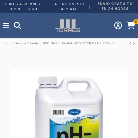
ENVÍO GRATUITO
LUNES A VIERNES:
ATENCIÓN: 961
|
|
EN 24 HORAS
09:00 - 19:00
452 440
0
Inicio
Terraza Y Jardín
PISCINAS
TAMAR - REDUCTOR PH LIQUIDO - 5 L