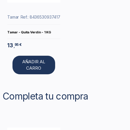
Tamar
Ref.: 8436530937417
Tamar - Quita Verdín - 1 KG
13
95 €
,
AÑADIR AL
CARRO
Completa tu compra