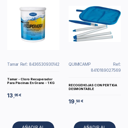
Tamar
Ref.: 8436530930142
QUIMICAMP
Ref.:
8410189027569
Tamar - Cloro Recuperador
Para Piscinas En Grano - 1 KG
RECOGEHOJAS CON PERTIGA
DESMONTABLE
13
95 €
,
19
50 €
,
AÑADIR AL
AÑADIR AL