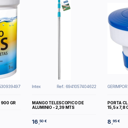
6530939497
Intex
Ref.: 6941057404622
GERIMPOR
- 900 GR
MANGO TELESCOPICO DE
PORTA CLO
ALUMINIO - 2,39 MTS
15,5 x 7,8
16
8
50 €
95 €
,
,