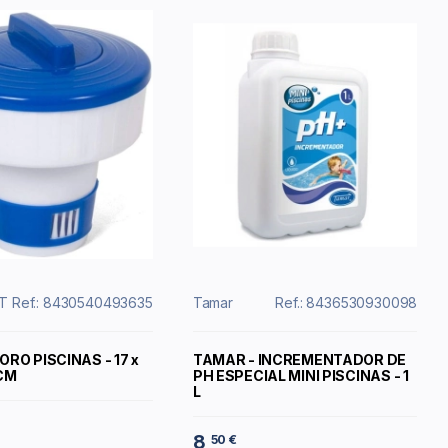
T
Ref.: 8430540493635
Tamar
Ref.: 8436530930098
RO PISCINAS - 17 x
TAMAR - INCREMENTADOR DE
 CM
PH ESPECIAL MINI PISCINAS - 1
L
8
50 €
,