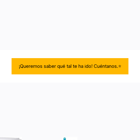
¡Queremos saber qué tal te ha ido! Cuéntanos.⭐