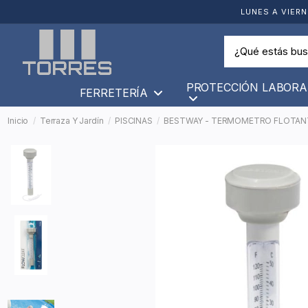
LUNES A VIERN
PROTECCIÓN LABORA
FERRETERÍA
Inicio
Terraza Y Jardín
PISCINAS
BESTWAY - TERMOMETRO FLOTANT