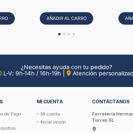
ARRO
AÑADIR AL CARRO
AÑ
¿Necesitas ayuda con tu pedido?
L-V: 9h-14h / 16h-19h
|
Atención personaliza
S
MI CUENTA
CONTÁCTANOS
s de Pago
Mi cuenta
Ferretería Herma
Torres SL
Iniciar sesión
nosotros