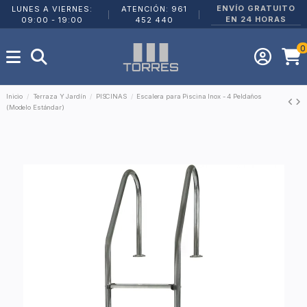
ENVÍO GRATUITO
LUNES A VIERNES:
ATENCIÓN: 961
|
|
EN 24 HORAS
09:00 - 19:00
452 440
0
Inicio
Terraza Y Jardín
PISCINAS
Escalera para Piscina Inox - 4 Peldaños
(Modelo Estándar)