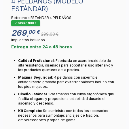
4 PELDAÑOS (MODELO
ESTÁNDAR)
Referencia
ESTANDAR 4 PELDAÑOS
DISPONIBLE
269
00 €
,
299,00 €
Impuestos incluidos
Entrega entre 24 a 48 horas
Calidad Profesional:
Fabricada en acero inoxidable de
alta resistencia, diseñada para soportar el uso intensivo y
los productos químicos de la piscina.
Máxima Seguridad:
4 peldaños con superficie
antideslizante grabada para evitar resbalones incluso con
los pies mojados.
Diseño Estándar:
Pasamanos con curva ergonómica que
facilita el agarre y proporciona estabilidad durante el
ascenso y descenso.
Kit Completo:
Se suministra con todos los accesorios
necesarios para su montaje: anclajes de fijación,
embellecedores y topes de goma.