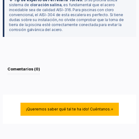
sistema de
cloración salina
, es fundamental que el acero
inoxidable sea de calidad AISI-316. Para piscinas con cloro
convencional, el AISI-304 de esta escalera es perfecto. Si tiene
dudas sobre su instalación, no olvide comprobar que la toma de
tierra de la piscina esté correctamente conectada para evitar la
corrosión galvánica del acero.
Comentarios (0)
¡Queremos saber qué tal te ha ido! Cuéntanos.⭐