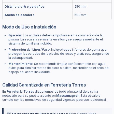
Distancia entre peldaños
250 mm
Ancho de escalera
500 mm
Modo de Uso e Instalación
Fijación:
Los anclajes deben empotrarse en la coronación de la
piscina. La escalera se inserta en ellos y se asegura mediante el
sistema de tornillería incluido.
Protección del Liner/Vaso:
Incluye topes inferiores de goma que
protegen las paredes de la piscina de roces y arañazos, asegurando
la estanqueidad.
Mantenimiento:
Se recomienda limpiar periódicamente con agua
dulce para eliminar restos de cloro o salitre, manteniendo el brillo del
espejo del acero inoxidable.
Calidad Garantizada en Ferretería Torres
En
Ferretería Torres
disponemos de todo el material de piscina
necesario para su puesta a punto en
Massamagrell
. Esta escalera
cumple con las normativas de seguridad vigentes para uso residencial.
💡 Tip de experto de Ferretería Torres:
Si su piscina utiliza