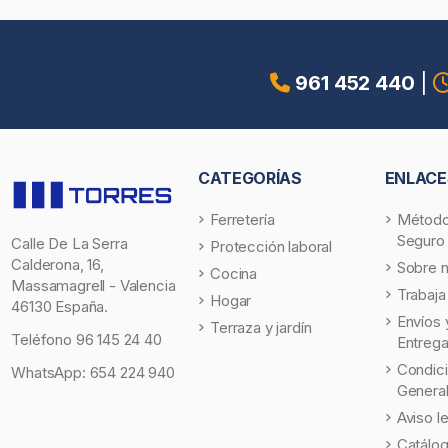
961 452 440
|
CATEGORÍAS
ENLACE
Ferretería
Método
Seguro
Calle De La Serra
Protección laboral
Calderona, 16,
Sobre 
Cocina
Massamagrell - Valencia
Trabaja
Hogar
46130 España.
Envíos 
Terraza y jardín
Teléfono
96 145 24 40
Entreg
Condic
WhatsApp:
654 224 940
Genera
Aviso l
Catálo