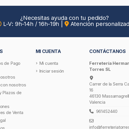
¿Necesitas ayuda con tu pedido?
L-V: 9h-14h / 16h-19h
|
Atención personaliza
S
MI CUENTA
CONTÁCTANOS
s de Pago
Mi cuenta
Ferretería Herma
Torres SL
Iniciar sesión
nosotros
Carrer de la Serra C
 con nosotros
16
y Plazos de
46130 Massamagrell
a
Valencia
iones
961452440
les de Venta
egal
info@ferreteriatorre
gos