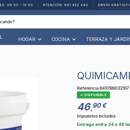
ENVÍO GRATUIT
ES: 09:00 - 19:00
|
ATENCIÓN: 961 452 440
|
L
HOGAR
COCINA
TERRAZA Y JARD
QUIMICAM
Referencia
8410189032167
DISPONIBLE
46
90 €
,
Impuestos incluidos
Entrega entre 24 a 48 h