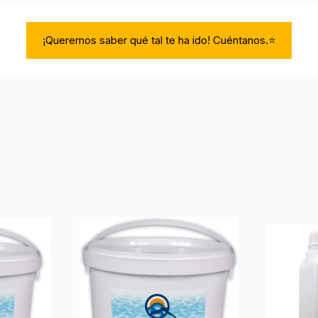
¡Queremos saber qué tal te ha ido! Cuéntanos.⭐