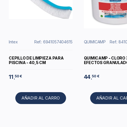
Intex
Ref.: 6941057404615
QUIMICAMP
Ref.: 84
CEPILLO DE LIMPIEZA PARA
QUIMICAMP - CLORO 
PISCINA - 40,5 CM
EFECTOS GRANULADO
11
44
50 €
50 €
,
,
AÑADIR AL CARRO
AÑADIR AL C