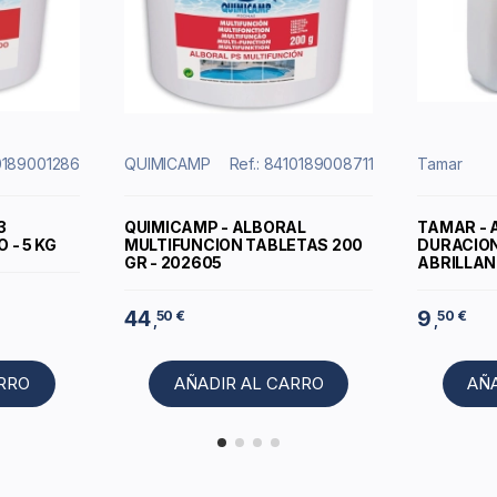
10189001286
QUIMICAMP
Ref.: 8410189008711
Tamar
3
QUIMICAMP - ALBORAL
TAMAR - 
 - 5 KG
MULTIFUNCION TABLETAS 200
DURACIO
GR - 202605
ABRILLANT
44
9
50 €
50 €
,
,
ARRO
AÑADIR AL CARRO
AÑ