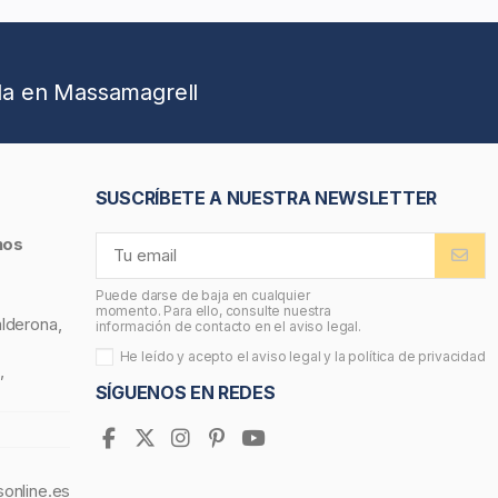
da en Massamagrell
SUSCRÍBETE A NUESTRA NEWSLETTER
nos
Puede darse de baja en cualquier
momento. Para ello, consulte nuestra
alderona,
información de contacto en el aviso legal.
He leído y acepto el
aviso legal
y la
política de privacidad
,
SÍGUENOS EN REDES
sonline.es