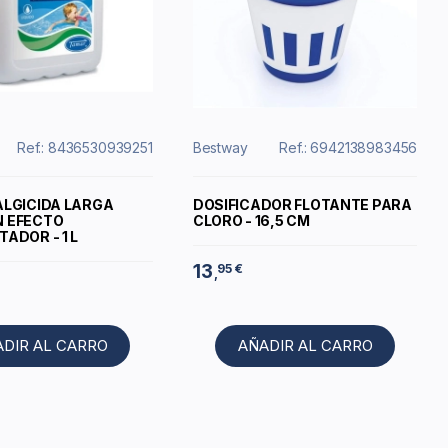
Ref.: 8436530939251
Bestway
Ref.: 6942138983456
ALGICIDA LARGA
DOSIFICADOR FLOTANTE PARA
N EFECTO
CLORO - 16,5 CM
ADOR - 1 L
13
95 €
,
ADIR AL CARRO
AÑADIR AL CARRO