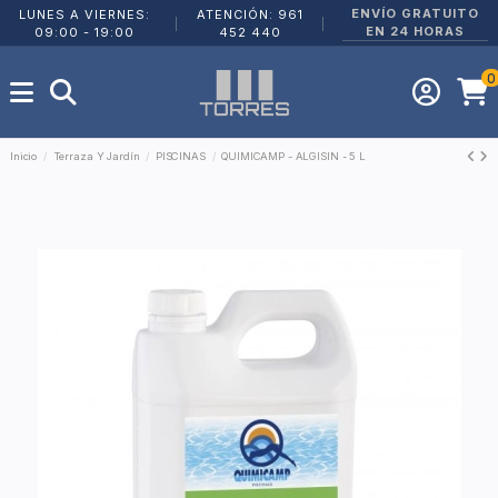
ENVÍO GRATUITO
LUNES A VIERNES:
ATENCIÓN: 961
|
|
EN 24 HORAS
09:00 - 19:00
452 440
0
Inicio
Terraza Y Jardín
PISCINAS
QUIMICAMP - ALGISIN - 5 L