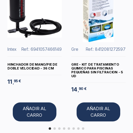
Intex
Ref.: 6941057466149
Gre
Ref.: 8412081272597
HINCHADOR DE MANO/PIE DE
GRE - KIT DE TRATAMIENTO
DOBLE VELOCIDAD - 36 CM
QUIMICO PARA PISCINAS
PEQUEÑAS SIN FILTRACION - 5
UD
11
95 €
,
14
90 €
,
AÑADIR AL
AÑADIR AL
CARRO
CARRO