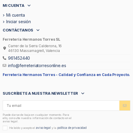
MI CUENTA
Mi cuenta
Iniciar sesión
CONTÁCTANOS
Ferretería Hermanos Torres SL
Carrer de la Serra Calderona, 16
46130 Massamagrell, Valencia
961452440
info@ferreteriatorresonline.es
Ferretería Hermanos Torres -
Calidad y Confianza en Cada Proyecto.
SUSCRÍBETE A NUESTRA NEWSLETTER
Puede darse de baja en cualquier momento. Para
ello, consulte nuestra información de contacto en el
aviso legal.
aviso legal
política de privacidad
He leído y acepto el
y la