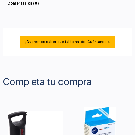
Comentarios (0)
¡Queremos saber qué tal te ha ido! Cuéntanos.⭐
Completa tu compra