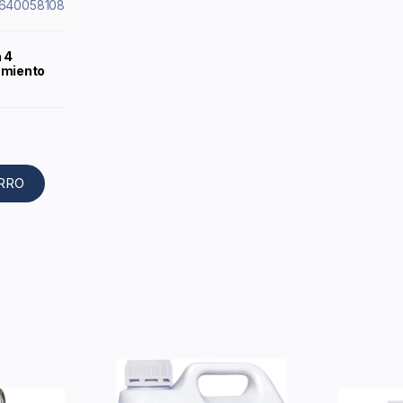
4640058108
 4
amiento
ARRO