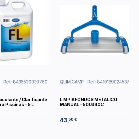
Ref.: 8436530930760
QUIMICAMP
Ref.: 8410189024537
oculante / Clarificante
LIMPIAFONDOS METALICO
ra Piscinas - 5 L
MANUAL - 500340C
43
50 €
,