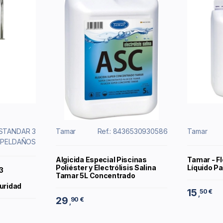
 ESTANDAR 3
Tamar
Ref.: 8436530930586
Tamar
PELDAÑOS
Algicida Especial Piscinas
Tamar - Fl
Poliéster y Electrólisis Salina
Líquido Pa
 3
Tamar 5L Concentrado
uridad
15
50 €
,
29
90 €
,