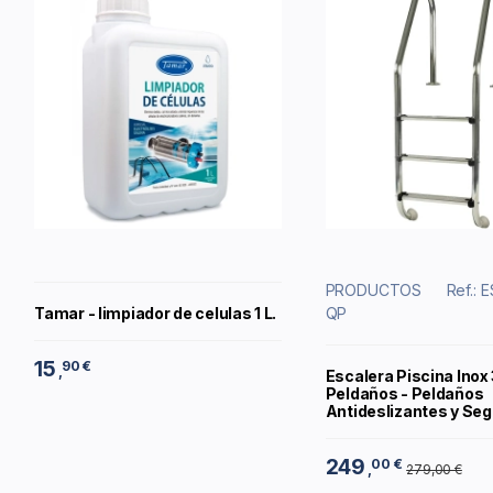
PRODUCTOS
Ref.:
Tamar - limpiador de celulas 1 L.
QP
15
90 €
,
Escalera Piscina Inox
Peldaños - Peldaños
Antideslizantes y Seg
249
00 €
,
279,00 €