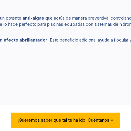
s un potente
anti-algas
que actúa de manera preventiva, controlan
que lo hace perfecto para piscinas equipadas con sistemas de hidro
un
efecto abrillantador
. Este beneficio adicional ayuda a flocular
¡Queremos saber qué tal te ha ido! Cuéntanos.⭐