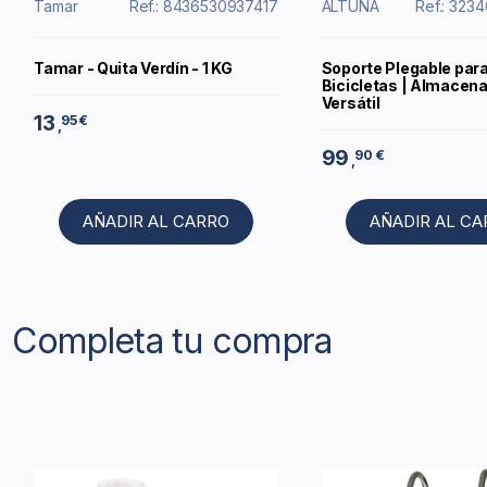
Tamar
Ref.: 8436530937417
ALTUNA
Ref.: 323
Tamar - Quita Verdín - 1 KG
Soporte Plegable para
Bicicletas | Almacen
Versátil
13
95 €
,
99
90 €
,
AÑADIR AL CARRO
AÑADIR AL C
Completa tu compra