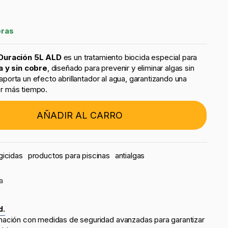
oras
 Duración 5L ALD
es un tratamiento biocida especial para
a y sin cobre
, diseñado para prevenir y eliminar algas sin
orta un efecto abrillantador al agua, garantizando una
por más tiempo.
AÑADIR AL CARRO
gicidas
productos para piscinas
antialgas
a
d.
mación con medidas de seguridad avanzadas para garantizar