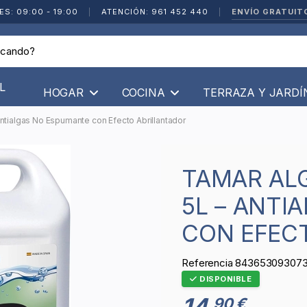
ENVÍO GRATUIT
ES: 09:00 - 19:00
|
ATENCIÓN: 961 452 440
|
L
HOGAR
COCINA
TERRAZA Y JARD
Antialgas No Espumante con Efecto Abrillantador
TAMAR ALGICIDA LARGA DURACIÓN
5L – ANTI
CON EFEC
Referencia
84365309307
DISPONIBLE
14
90 €