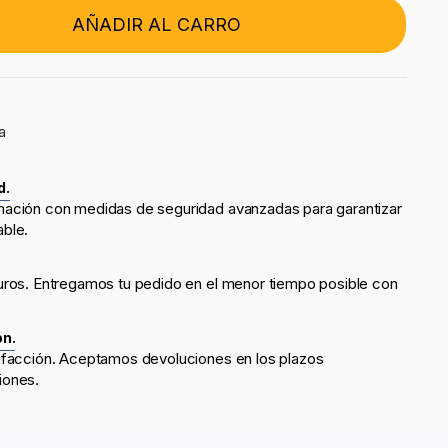
AÑADIR AL CARRO
a
d.
mación con medidas de seguridad avanzadas para garantizar
able.
uros. Entregamos tu pedido en el menor tiempo posible con
ón.
sfacción. Aceptamos devoluciones en los plazos
iones.