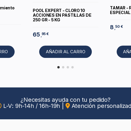
imiento
TAMAR - 
POOL EXPERT - CLORO 10
ESPECIAL 
ACCIONES EN PASTILLAS DE
250 GR - 5 KG
8
50 €
,
65
95 €
,
ARRO
AÑADIR AL CARRO
AÑ
¿Necesitas ayuda con tu pedido?
L-V: 9h-14h / 16h-19h
|
Atención personaliza