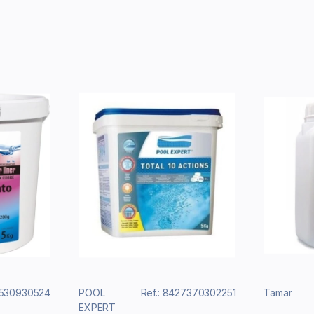
6530930524
POOL
Ref.: 8427370302251
Tamar
EXPERT