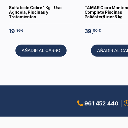
Sulfato de Cobre 1 Kg - Uso
TAMAR Cloro Manten
Agrícola, Piscinas y
Completo Piscinas
Tratamientos
Poliéster/Liner 5 kg
19
39
95 €
90 €
,
,
AÑADIR AL CARRO
AÑADIR AL C
961 452 440
|