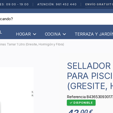
ENVÍO GRATUIT
ES: 09:00 - 19:00
|
ATENCIÓN: 961 452 440
|
L
HOGAR
COCINA
TERRAZA Y JARD
nas Tamar 1 Litro (Gresite, Hormigón y Fibra)
SELLADOR DE FUGAS DE AGUA
PARA PISC
(GRESITE,
Referencia
843653093017
DISPONIBLE
42
00 €