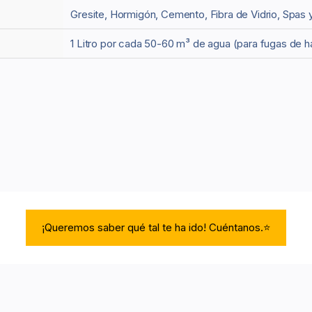
Gresite, Hormigón, Cemento, Fibra de Vidrio, Spas 
1 Litro por cada 50-60 m³ de agua (para fugas de h
¡Queremos saber qué tal te ha ido! Cuéntanos.⭐