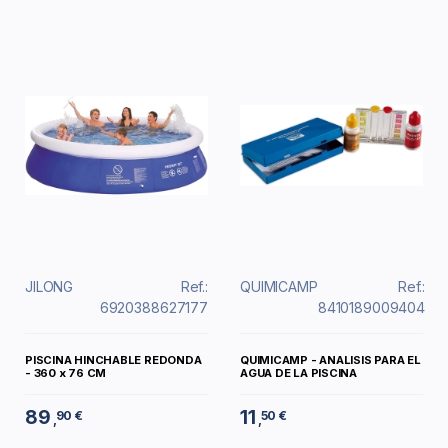
JILONG
Ref.:
QUIMICAMP
Ref.:
6920388627177
8410189009404
PISCINA HINCHABLE REDONDA
QUIMICAMP - ANALISIS PARA EL
- 360 x 76 CM
AGUA DE LA PISCINA
89
11
90 €
50 €
,
,