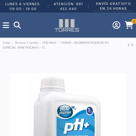
ENVÍO GRATUITO
LUNES A VIERNES:
ATENCIÓN: 961
|
|
EN 24 HORAS
09:00 - 19:00
452 440
0
Inicio
Terraza Y Jardín
PISCINAS
TAMAR - INCREMENTADOR DE PH
ESPECIAL MINI PISCINAS - 1 L