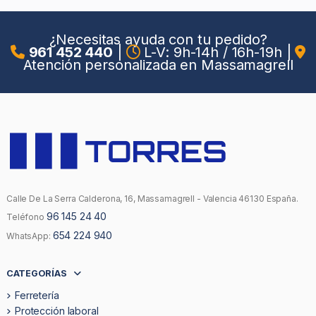
¿Necesitas ayuda con tu pedido?
961 452 440
|
L-V: 9h-14h / 16h-19h
|
Atención personalizada en Massamagrell
Calle De La Serra Calderona, 16, Massamagrell - Valencia 46130 España.
96 145 24 40
Teléfono
654 224 940
WhatsApp:
CATEGORÍAS
Ferretería
Protección laboral