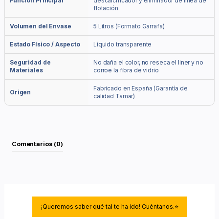
Función Principal
descalcificador y eliminador de línea de
flotación
Volumen del Envase
5 Litros (Formato Garrafa)
Estado Físico / Aspecto
Líquido transparente
Seguridad de
No daña el color, no reseca el liner y no
Materiales
corroe la fibra de vidrio
Fabricado en España (Garantía de
Origen
calidad Tamar)
Comentarios (0)
¡Queremos saber qué tal te ha ido! Cuéntanos.⭐