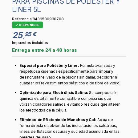
PARA PISCINAS DE POLIÉSTER Y
LINER 5L
Referencia
8436530930708
DISPONIBLE
25
95 €
,
Impuestos incluidos
Entrega entre 24 a 48 horas
Especial para Poliéster y Liner:
Fórmula avanzada y
respetuosa diseñada específicamente para limpiar y
desincrustar el vaso de la piscina sin dañar, decolorar ni
cuartear los revestimientos plásticos o de fibra de vidrio.
Optimizado para Electrólisis Salina:
Su composición
química es totalmente compatible con piscinas que
utilizan cloradores salinos, evitando residuos que alteren
los electrodos de la célula.
Eliminación Eficiente de Manchas y Cal:
Actúa de
forma directa disolviendo las incrustaciones calcáreas,
líneas de flotación oscuras y suciedad acumulada en las
paredes del vaso.