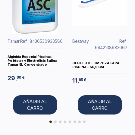
Tamar
Ref.: 8436530930586
Bestway
Ref.:
6942138983067
Algicida Especial Piscinas
Poliéster y Electrólisis Salina
CEPILLO DE LIMPIEZA PARA
Tamar 5L Concentrado
PISCINA - 50,5 CM
29
90 €
,
11
95 €
,
AÑADIR AL
AÑADIR AL
CARRO
CARRO