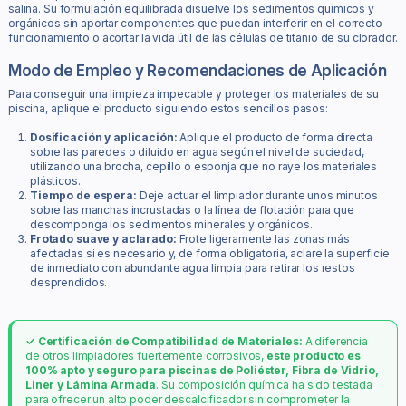
salina. Su formulación equilibrada disuelve los sedimentos químicos y
orgánicos sin aportar componentes que puedan interferir en el correcto
funcionamiento o acortar la vida útil de las células de titanio de su clorador.
Modo de Empleo y Recomendaciones de Aplicación
Para conseguir una limpieza impecable y proteger los materiales de su
piscina, aplique el producto siguiendo estos sencillos pasos:
Dosificación y aplicación:
Aplique el producto de forma directa
sobre las paredes o diluido en agua según el nivel de suciedad,
utilizando una brocha, cepillo o esponja que no raye los materiales
plásticos.
Tiempo de espera:
Deje actuar el limpiador durante unos minutos
sobre las manchas incrustadas o la línea de flotación para que
descomponga los sedimentos minerales y orgánicos.
Frotado suave y aclarado:
Frote ligeramente las zonas más
afectadas si es necesario y, de forma obligatoria, aclare la superficie
de inmediato con abundante agua limpia para retirar los restos
desprendidos.
✓ Certificación de Compatibilidad de Materiales:
A diferencia
de otros limpiadores fuertemente corrosivos,
este producto es
100% apto y seguro para piscinas de Poliéster, Fibra de Vidrio,
Liner y Lámina Armada
. Su composición química ha sido testada
para ofrecer un alto poder descalcificador sin comprometer la