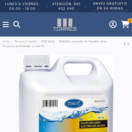
ENVÍO GRATUITO
LUNES A VIERNES:
ATENCIÓN: 961
|
|
EN 24 HORAS
09:00 - 19:00
452 440
0
Inicio
Terraza Y Jardín
PISCINAS
TAMAR Limpiador de Paredes para
Piscinas de Poliéster y Liner 5L