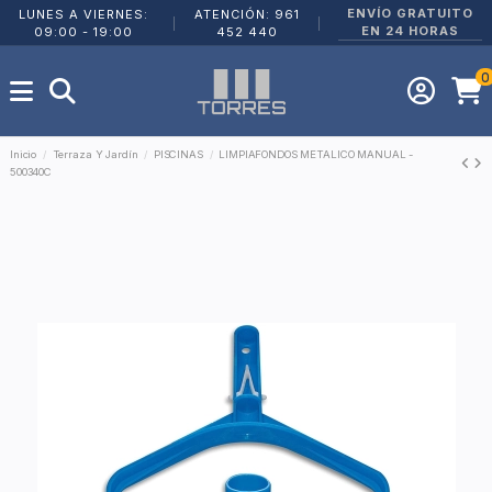
ENVÍO GRATUITO
LUNES A VIERNES:
ATENCIÓN: 961
|
|
EN 24 HORAS
09:00 - 19:00
452 440
0
Inicio
Terraza Y Jardín
PISCINAS
LIMPIAFONDOS METALICO MANUAL -
500340C