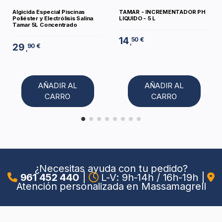
Algicida Especial Piscinas
TAMAR - INCREMENTADOR PH
Poliéster y Electrólisis Salina
LIQUIDO - 5 L
Tamar 5L Concentrado
14
50 €
,
29
90 €
,
AÑADIR AL
AÑADIR AL
CARRO
CARRO
¿Necesitas ayuda con tu pedido?
961 452 440
|
L-V: 9h-14h / 16h-19h
|
Atención personalizada en Massamagrell