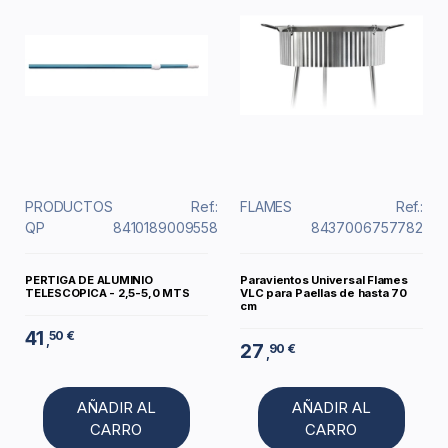
PRODUCTOS
Ref.:
FLAMES
Ref.:
QP
8410189009558
8437006757782
PERTIGA DE ALUMINIO
Paravientos Universal Flames
TELESCOPICA - 2,5-5,0 MTS
VLC para Paellas de hasta 70
cm
41
50 €
,
27
90 €
,
AÑADIR AL
AÑADIR AL
CARRO
CARRO