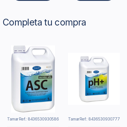
Completa tu compra
Tamar
Ref.: 8436530930586
Tamar
Ref.: 8436530930777