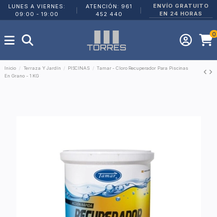
ENVÍO GRATUITO
LUNES A VIERNES:
ATENCIÓN: 961
|
|
EN 24 HORAS
09:00 - 19:00
452 440
0
Inicio
Terraza Y Jardín
PISCINAS
Tamar - Cloro Recuperador Para Piscinas
En Grano - 1 KG