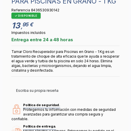
PARA PISCINAS EN GRANO - 1 KG
Referencia
8436530930142
DISPONIBLE
13
95 €
,
Impuestos incluidos
Entrega entre 24 a 48 horas
Tamar Cloro Recuperador para Piscinas en Grano - 1 Kg es un
tratamiento de choque de alta eficacia que te ayuda a recuperar
el agua verde y turbia de tu piscina en solo 24 horas. Elimina
algas, bacterias y microorganismos, dejando el agua limpia,
cristalina y desinfectada.
Escriba su propia reseña
Política de seguridad.
Protegemos tu información con medidas de seguridad
avanzadas para garantizar una compra segura y
confiable.
Política de entrega.
Envíos rápidos y seguros. Entregamos tu pedido en el