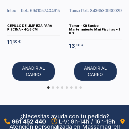
Intex
Ref.: 6941057404615
Tamar
Ref.: 8436530930029
CEPILLO DE LIMPIEZA PARA
Tamar - Kit Basico
PISCINA - 40,5 CM
Mantenimiento Mini Piscinas - 1
KG
11
50 €
,
13
50 €
,
AÑADIR AL
AÑADIR AL
CARRO
CARRO
¿Necesitas ayuda con tu pedido?
961 452 440
|
L-V: 9h-14h / 16h-19h
|
Atención personalizada en Massamagrell