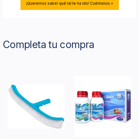
¡Queremos saber qué tal te ha ido! Cuéntanos.⭐
Completa tu compra