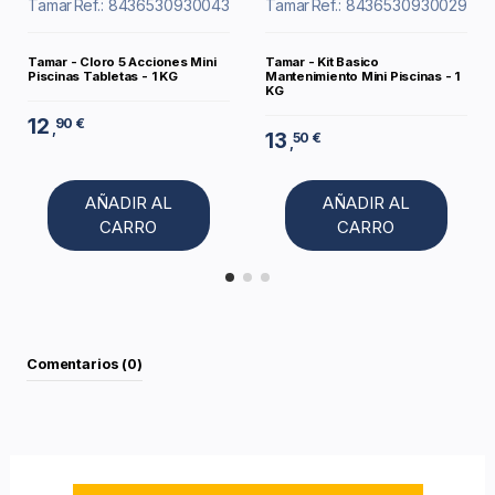
Tamar
Ref.: 8436530930043
Tamar
Ref.: 8436530930029
Tamar - Cloro 5 Acciones Mini
Tamar - Kit Basico
Piscinas Tabletas - 1 KG
Mantenimiento Mini Piscinas - 1
KG
12
90 €
,
13
50 €
,
AÑADIR AL
AÑADIR AL
CARRO
CARRO
Comentarios (0)