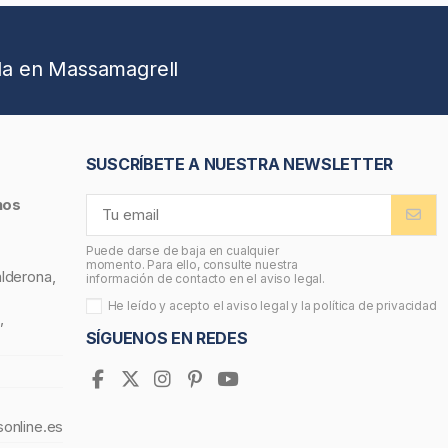
da en Massamagrell
SUSCRÍBETE A NUESTRA NEWSLETTER
nos
Puede darse de baja en cualquier
momento. Para ello, consulte nuestra
alderona,
información de contacto en el aviso legal.
He leído y acepto el
aviso legal
y la
política de privacidad
,
SÍGUENOS EN REDES
sonline.es