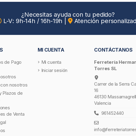
¿Necesitas ayuda con tu pedido?
L-V: 9h-14h / 16h-19h
|
Atención personaliza
S
MI CUENTA
CONTÁCTANOS
s de Pago
Mi cuenta
Ferretería Herma
Torres SL
Iniciar sesión
nosotros
Carrer de la Serra C
 con nosotros
16
y Plazos de
46130 Massamagrell
a
Valencia
iones
961452440
les de Venta
egal
info@ferreteriatorre
gos