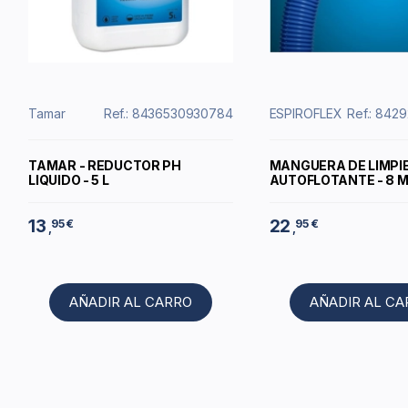
Tamar
Ref.: 8436530930784
ESPIROFLEX
Ref.: 842
TAMAR - REDUCTOR PH
MANGUERA DE LIMPI
LIQUIDO - 5 L
AUTOFLOTANTE - 8 
13
22
95 €
95 €
,
,
AÑADIR AL CARRO
AÑADIR AL C