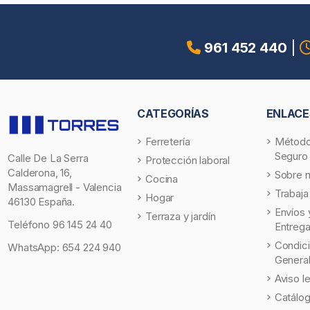
961 452 440
|
CATEGORÍAS
ENLACE
Ferretería
Método
Seguro
Calle De La Serra
Protección laboral
Calderona, 16,
Sobre 
Cocina
Massamagrell - Valencia
Trabaja
Hogar
46130 España.
Envíos 
Terraza y jardín
Teléfono
96 145 24 40
Entreg
Condic
WhatsApp:
654 224 940
Genera
Aviso l
Catálo