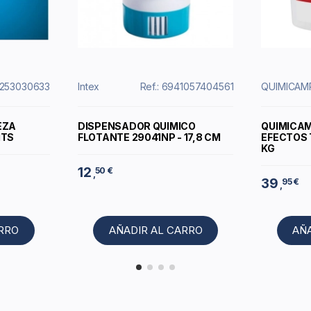
9253030633
Intex
Ref.: 6941057404561
QUIMICAM
EZA
DISPENSADOR QUIMICO
QUIMICAM
MTS
FLOTANTE 29041NP - 17,8 CM
EFECTOS 
KG
12
50 €
,
39
95 €
,
ARRO
AÑADIR AL CARRO
AÑ