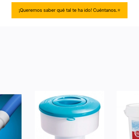
¡Queremos saber qué tal te ha ido! Cuéntanos.⭐