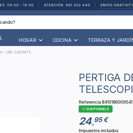
ENVÍO GRATUIT
ES: 09:00 - 19:00
|
ATENCIÓN: 961 452 440
|
L
HOGAR
COCINA
TERRAZA Y JARD
 - 1,80-3,60 MTS
PERTIGA DE ALUMINIO
TELESCOPI
Referencia
8410189009541
DISPONIBLE
24
95 €
,
Impuestos incluidos