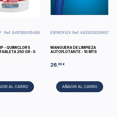
P
Ref.: 8410189005468
ESPIROFLEX
Ref.: 8429253030657
P - QUIMICLOR 5
MANGUERA DE LIMPIEZA
TABLETA 250 GR - 5
AUTOFLOTANTE - 10 MTS
26
95 €
,
ADIR AL CARRO
AÑADIR AL CARRO