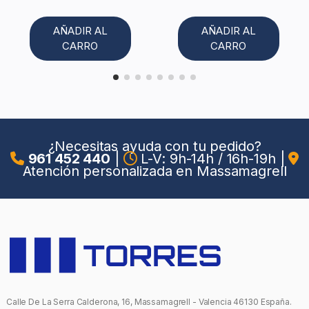
AÑADIR AL
AÑADIR AL
CARRO
CARRO
¿Necesitas ayuda con tu pedido?
961 452 440
|
L-V: 9h-14h / 16h-19h
|
Atención personalizada en Massamagrell
Calle De La Serra Calderona, 16, Massamagrell - Valencia 46130 España.