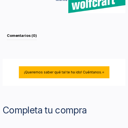
Comentarios (0)
¡Queremos saber qué tal te ha ido! Cuéntanos.⭐
Completa tu compra