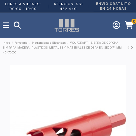
ENVÍO GRATUITO
LUNES A VIERNES:
ATENCIÓN: 961
|
|
EN 24 HORAS
09:00 - 19:00
452 440
0
Inicio
Ferretería
Herramientas Eléctricas
WOLFCRAFT - SIERRA DE CORONA
BIM PARA MADERA, PLASTICOS, METALES Y MATERIALES DE OBRA EN SECO 74 MM
- 5475000