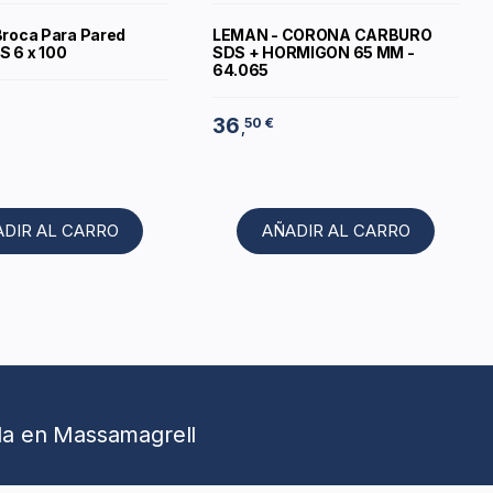
Broca Para Pared
LEMAN - CORONA CARBURO
S 6 x 100
SDS + HORMIGON 65 MM -
64.065
36
50 €
,
ADIR AL CARRO
AÑADIR AL CARRO
da en Massamagrell