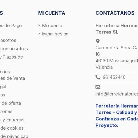
S
MI CUENTA
CONTÁCTANOS
s de Pago
Mi cuenta
Ferretería Herma
Torres SL
Iniciar sesión
nosotros
Carrer de la Serra C
 con nosotros
16
y Plazos de
46130 Massamagrell
a
Valencia
iones
961452440
les de Venta
egal
info@ferreteriatorre
gos
s de oferta
Ferretería Herma
ciones
Torres -
Calidad y
Confianza en Cad
 y Entregas
Proyecto.
a de cookies
a de privacidad