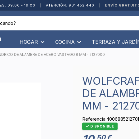
ENVÍO GRATUIT
ES: 09:00 - 19:00
|
ATENCIÓN: 961 452 440
|
L
HOGAR
COCINA
TERRAZA Y JARD
NDRICO DE ALAMBRE DE ACERO VASTAGO 8 MM - 2127000
WOLFCRAFT - CEPILLO CILINDRICO
DE ALAMBR
MM - 2127
Referencia
400688521270
DISPONIBLE
10
50 €