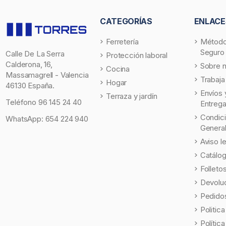
CATEGORÍAS
ENLACE
Ferretería
Método
Seguro
Calle De La Serra
Protección laboral
Calderona, 16,
Sobre 
Cocina
Massamagrell - Valencia
Trabaja
Hogar
46130 España.
Envíos 
Terraza y jardín
Teléfono
96 145 24 40
Entreg
Condic
WhatsApp:
654 224 940
Genera
Aviso l
Catálo
Folleto
Devolu
Pedidos
Politic
Polític