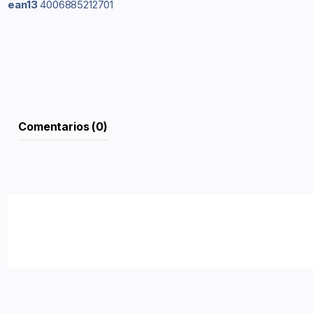
ean13
4006885212701
Comentarios (0)