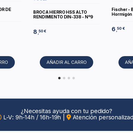
OR DE
Fischer - 
BROCA HIERRO HSS ALTO
Hormigón 
RENDIMIENTO DIN-338 - Nº9
6
50 €
,
8
50 €
,
ARRO
AÑADIR AL CARRO
AÑ
¿Necesitas ayuda con tu pedido?
L-V: 9h-14h / 16h-19h
|
Atención personaliza