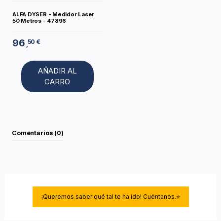
ALFA DYSER - Medidor Laser
50 Metros - 47896
96
50 €
,
AÑADIR AL
CARRO
Comentarios (0)
¡Queremos saber qué tal te ha ido! Cuéntanos.⭐