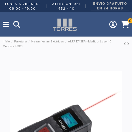
ENVÍO GRATUITO
LUNES A VIERNES:
ATENCIÓN: 961
|
|
EN 24 HORAS
09:00 - 19:00
452 440
0
Inicio
Ferretería
Herramientas Eléctricas
ALFA DYSER - Medidor Laser 10
Metros - 47200