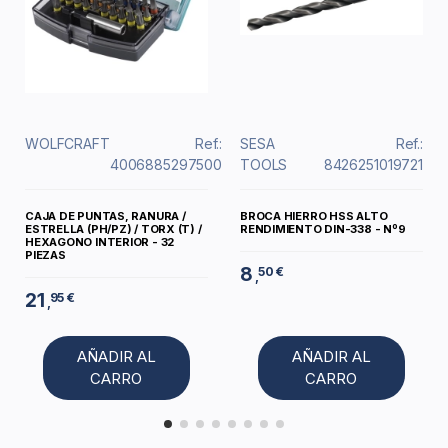
WOLFCRAFT
Ref.:
SESA
Ref.:
4006885297500
TOOLS
8426251019721
CAJA DE PUNTAS, RANURA /
BROCA HIERRO HSS ALTO
ESTRELLA (PH/PZ) / TORX (T) /
RENDIMIENTO DIN-338 - Nº9
HEXAGONO INTERIOR - 32
PIEZAS
8
50 €
,
21
95 €
,
AÑADIR AL
AÑADIR AL
CARRO
CARRO