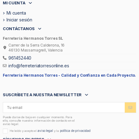
MI CUENTA
Mi cuenta
Iniciar sesión
CONTÁCTANOS
Ferretería Hermanos Torres SL
Carrer de la Serra Calderona, 16
46130 Massamagrell, Valencia
961452440
info@ferreteriatorresonline.es
Ferretería Hermanos Torres -
Calidad y Confianza en Cada Proyecto.
SUSCRÍBETE A NUESTRA NEWSLETTER
Puede darse de baja en cualquier momento. Para
ello, consulte nuestra información de contacto en el
aviso legal.
aviso legal
política de privacidad
He leído y acepto el
y la