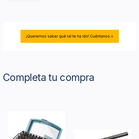
¡Queremos saber qué tal te ha ido! Cuéntanos.⭐
Completa tu compra