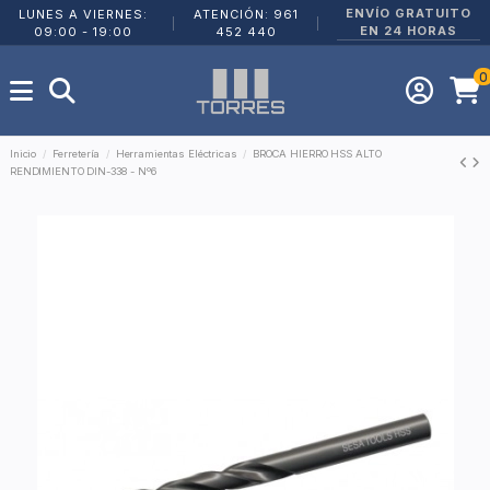
ENVÍO GRATUITO
LUNES A VIERNES:
ATENCIÓN: 961
|
|
EN 24 HORAS
09:00 - 19:00
452 440
0
Inicio
Ferretería
Herramientas Eléctricas
BROCA HIERRO HSS ALTO
RENDIMIENTO DIN-338 - Nº6