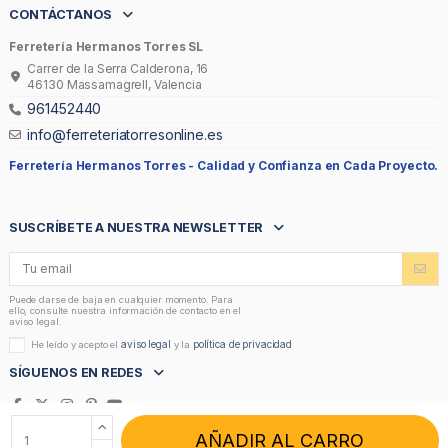
CONTÁCTANOS
Ferretería Hermanos Torres SL
Carrer de la Serra Calderona, 16
46130 Massamagrell, Valencia
961452440
info@ferreteriatorresonline.es
Ferretería Hermanos Torres -
Calidad y Confianza en Cada Proyecto.
SUSCRÍBETE A NUESTRA NEWSLETTER
Puede darse de baja en cualquier momento. Para
ello, consulte nuestra información de contacto en el
aviso legal.
aviso legal
política de privacidad
He leído y acepto el
y la
SÍGUENOS EN REDES
AÑADIR AL CARRO