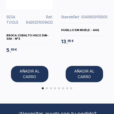
SESA
Ref.:
Starrett
Ref.: 0049659119305
TOOLS
8426251009432
HUSILLO SIN MUELE - A4Q
BROCA COBALTO HSCO DIN-
338 - Nº3
13
95 €
,
5
95 €
,
AÑADIR AL
AÑADIR AL
CARRO
CARRO
¿Necesitas ayuda con tu pedido?