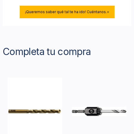
¡Queremos saber qué tal te ha ido! Cuéntanos.⭐
Completa tu compra