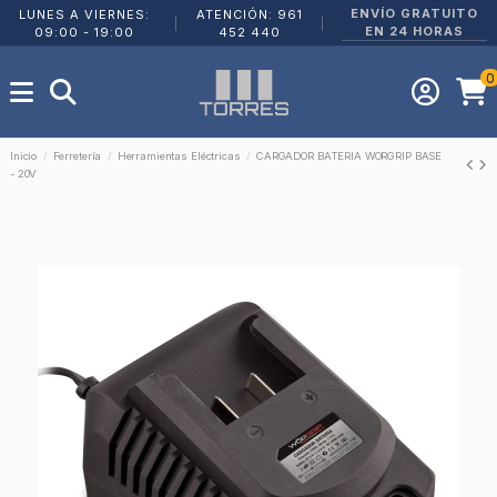
ENVÍO GRATUITO
LUNES A VIERNES:
ATENCIÓN: 961
|
|
EN 24 HORAS
09:00 - 19:00
452 440
0
Inicio
Ferretería
Herramientas Eléctricas
CARGADOR BATERIA WORGRIP BASE
- 20V