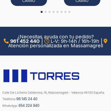
CARRO
CARRO
¿Necesitas ayuda con tu pedido?
961 452 440
|
L-V: 9h-14h / 16h-19h
|
Atención personalizada en Massamagrell
Calle De La Serra Calderona, 16, Massamagrell - Valencia 46130 España.
96 145 24 40
Teléfono
654 224 940
WhatsApp: