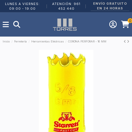
ENVÍO GRATUITO
LUNES A VIERNES:
ATENCIÓN: 961
|
|
EN 24 HORAS
09:00 - 19:00
452 440
0
Inicio
Ferretería
Herramientas Eléctricas
CORONA PERFORAR - 16 MM