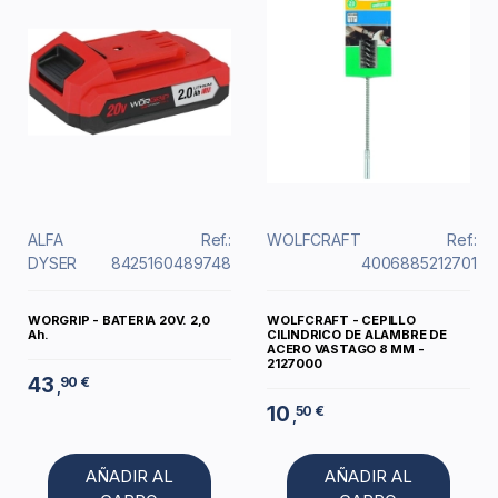
ALFA
Ref.:
WOLFCRAFT
Ref.:
DYSER
8425160489748
4006885212701
WORGRIP - BATERIA 20V. 2,0
WOLFCRAFT - CEPILLO
Ah.
CILINDRICO DE ALAMBRE DE
ACERO VASTAGO 8 MM -
2127000
43
90 €
,
10
50 €
,
AÑADIR AL
AÑADIR AL