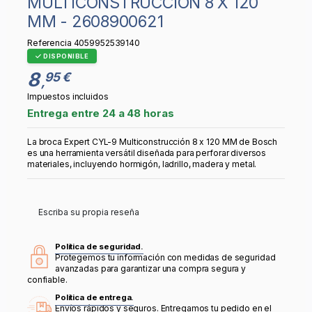
MULTICONSTRUCCIÓN 8 X 120
MM - 2608900621
Referencia
4059952539140
DISPONIBLE
8
95 €
,
Impuestos incluidos
Entrega entre 24 a 48 horas
La broca Expert CYL-9 Multiconstrucción 8 x 120 MM de Bosch
es una herramienta versátil diseñada para perforar diversos
materiales, incluyendo hormigón, ladrillo, madera y metal.
Escriba su propia reseña
Política de seguridad.
Protegemos tu información con medidas de seguridad
avanzadas para garantizar una compra segura y
confiable.
Política de entrega.
Envíos rápidos y seguros. Entregamos tu pedido en el