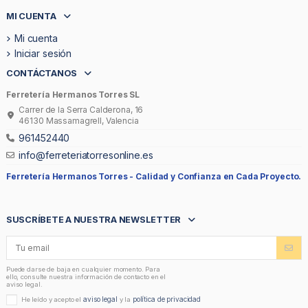
MI CUENTA
Mi cuenta
Iniciar sesión
CONTÁCTANOS
Ferretería Hermanos Torres SL
Carrer de la Serra Calderona, 16
46130 Massamagrell, Valencia
961452440
info@ferreteriatorresonline.es
Ferretería Hermanos Torres -
Calidad y Confianza en Cada Proyecto.
SUSCRÍBETE A NUESTRA NEWSLETTER
Puede darse de baja en cualquier momento. Para
ello, consulte nuestra información de contacto en el
aviso legal.
aviso legal
política de privacidad
He leído y acepto el
y la