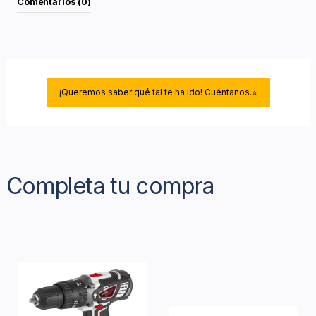
Comentarios (0)
¡Queremos saber qué tal te ha ido! Cuéntanos.⭐
Completa tu compra