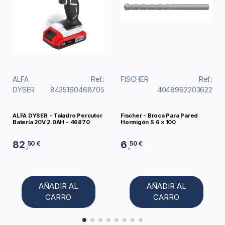
ALFA
Ref.:
FISCHER
Ref.:
DYSER
8425160468705
4048962203622
ALFA DYSER - Taladro Percutor
Fischer - Broca Para Pared
Batería 20V 2.0AH - 46870
Hormigón S 6 x 100
82
6
50 €
50 €
,
,
AÑADIR AL
AÑADIR AL
CARRO
CARRO