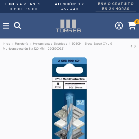
ENVÍO GRATUITO
LUNES A VIERNES:
ATENCIÓN: 961
|
|
EN 24 HORAS
09:00 - 19:00
452 440
0
Inicio
Ferretería
Herramientas Eléctricas
BOSCH - Broca Expert CYL-9
Multiconstrucción 8 x 120 MM - 2608900621