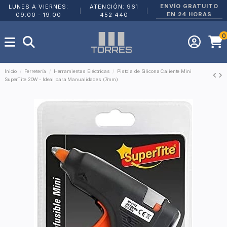
ENVÍO GRATUITO
LUNES A VIERNES:
ATENCIÓN: 961
|
|
EN 24 HORAS
09:00 - 19:00
452 440
0
Inicio
Ferretería
Herramientas Eléctricas
Pistola de Silicona Caliente Mini
SuperTite 20W - Ideal para Manualidades (7mm)