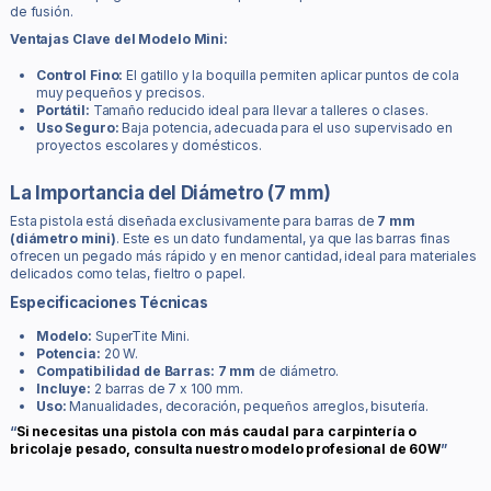
de fusión.
Ventajas Clave del Modelo Mini:
Control Fino:
El gatillo y la boquilla permiten aplicar puntos de cola
muy pequeños y precisos.
Portátil:
Tamaño reducido ideal para llevar a talleres o clases.
Uso Seguro:
Baja potencia, adecuada para el uso supervisado en
proyectos escolares y domésticos.
La Importancia del Diámetro (7 mm)
Esta pistola está diseñada exclusivamente para barras de
7 mm
(diámetro mini)
. Este es un dato fundamental, ya que las barras finas
ofrecen un pegado más rápido y en menor cantidad, ideal para materiales
delicados como telas, fieltro o papel.
Especificaciones Técnicas
Modelo:
SuperTite Mini.
Potencia:
20 W.
Compatibilidad de Barras:
7 mm
de diámetro.
Incluye:
2 barras de 7 x 100 mm.
Uso:
Manualidades, decoración, pequeños arreglos, bisutería.
“
Si necesitas una pistola con más caudal para carpintería o
bricolaje pesado, consulta nuestro modelo profesional de 60W
”