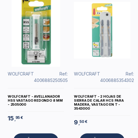
WOLFCRAFT
Ref.:
WOLFCRAFT
Ref.:
4006885250505
4006885354302
WOLFCRAFT - AVELLANADOR
WOLFCRAFT - 2 HOJAS DE
HSS VASTAGO REDONDO 8 MM
SIERRA DE CALAR HCS PARA
- 2505000
MADERA, VASTAGO EN T -
3543000
15
95 €
,
9
50 €
,