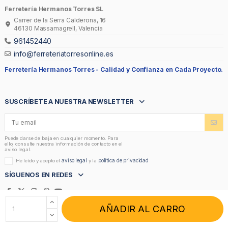
Ferretería Hermanos Torres SL
Carrer de la Serra Calderona, 16
46130 Massamagrell, Valencia
961452440
info@ferreteriatorresonline.es
Ferretería Hermanos Torres -
Calidad y Confianza en Cada Proyecto.
SUSCRÍBETE A NUESTRA NEWSLETTER
Puede darse de baja en cualquier momento. Para
ello, consulte nuestra información de contacto en el
aviso legal.
aviso legal
política de privacidad
He leído y acepto el
y la
SÍGUENOS EN REDES
AÑADIR AL CARRO