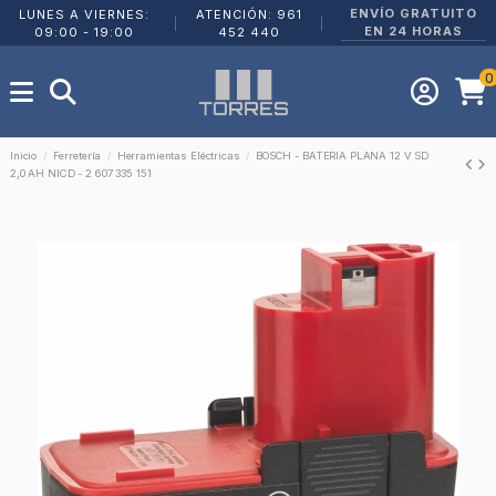
ENVÍO GRATUITO
LUNES A VIERNES:
ATENCIÓN: 961
|
|
EN 24 HORAS
09:00 - 19:00
452 440
0
Inicio
Ferretería
Herramientas Eléctricas
BOSCH - BATERIA PLANA 12 V SD
2,0 AH NICD - 2 607 335 151