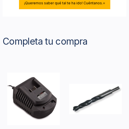
¡Queremos saber qué tal te ha ido! Cuéntanos.⭐
Completa tu compra