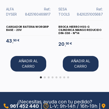
ALFA
Ref.:
SESA
Ref.:
DYSER
8425160469917
TOOLS
8426251005687
CARGADOR BATERIA WORGRIP
BROCA HIERRO HSS-G
BASE - 20V
CILINDRICA MANGO REDUCIDO
DIN-338 - Nº14
43
50 €
,
20
50 €
,
AÑADIR AL
AÑADIR AL
CARRO
CARRO
¿Necesitas ayuda con tu pedido?
961 452 440
|
L-V: 9h-14h / 16h-19h
|