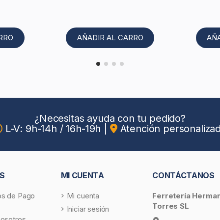
ARRO
AÑADIR AL CARRO
AÑ
¿Necesitas ayuda con tu pedido?
L-V: 9h-14h / 16h-19h
|
Atención personaliza
S
MI CUENTA
CONTÁCTANOS
s de Pago
Mi cuenta
Ferretería Herma
Torres SL
Iniciar sesión
nosotros