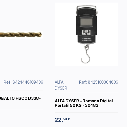
Ref.: 8424448109439
ALFA
Ref.: 8425160304836
DYSER
OBALTO HSCO D338-
ALFA DYSER - Romana Digital
Portátil 50 KG - 30483
22
50 €
,