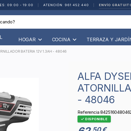
ENVÍO GRATUIT
ES: 09:00 - 19:00
|
ATENCIÓN: 961 452 440
|
L
HOGAR
COCINA
TERRAZA Y JARD
RNILLADOR BATERIA 12V 1.3AH - 48046
ALFA DYSER - TALADRO
ATORNILLA
- 48046
Referencia
842516048046
DISPONIBLE
62
50 €