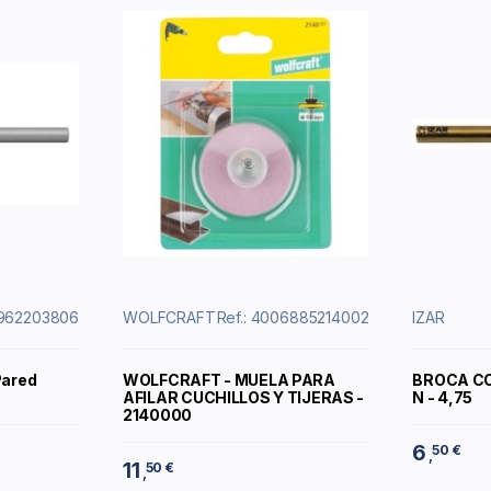
8962203806
WOLFCRAFT
Ref.: 4006885214002
IZAR
Pared
WOLFCRAFT - MUELA PARA
BROCA C
AFILAR CUCHILLOS Y TIJERAS -
N - 4,75
2140000
6
50 €
,
11
50 €
,