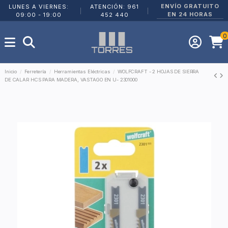
ENVÍO GRATUITO
LUNES A VIERNES:
ATENCIÓN: 961
|
|
EN 24 HORAS
09:00 - 19:00
452 440
0
Inicio
Ferretería
Herramientas Eléctricas
WOLFCRAFT - 2 HOJAS DE SIERRA
DE CALAR HCS PARA MADERA, VASTAGO EN U- 2301000