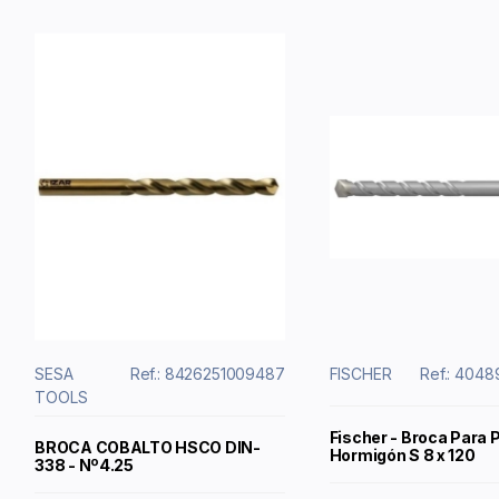
SESA
Ref.: 8426251009487
FISCHER
Ref.: 404
TOOLS
Fischer - Broca Para 
BROCA COBALTO HSCO DIN-
Hormigón S 8 x 120
338 - Nº4.25