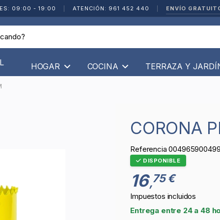
ENVÍO GRATUIT
ES: 09:00 - 19:00
|
ATENCIÓN: 961 452 440
|
L
HOGAR
COCINA
TERRAZA Y JARD
M
CORONA P
Referencia
004965900499
DISPONIBLE
16
75 €
,
Impuestos incluidos
Entrega entre 24 a 48 h