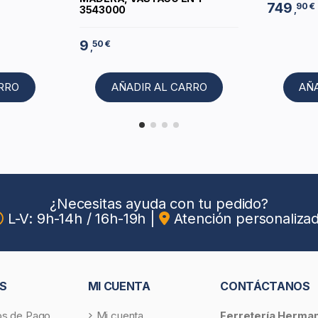
749
90 €
3543000
,
9
50 €
,
ARRO
AÑADIR AL CARRO
AÑ
¿Necesitas ayuda con tu pedido?
L-V: 9h-14h / 16h-19h
|
Atención personaliza
S
MI CUENTA
CONTÁCTANOS
s de Pago
Mi cuenta
Ferretería Herma