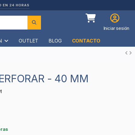
O EN 24 HORAS
Iniciar sesión
ÍN
OUTLET
BLOG
CONTACTO
ERFORAR - 40 MM
1
oras