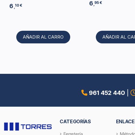
6
95 €
,
6
10 €
,
AÑADIR AL CARRO
AÑADIR AL C
961 452 440
|
CATEGORÍAS
ENLACE
Ferretería
Método