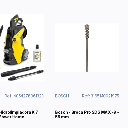
Ref.: 4054278961323
BOSCH
Ref.: 3165140021975
Hidrolimpiadora K 7
Bosch - Broca Pro SDS MAX -9 -
Power Home
55 mm