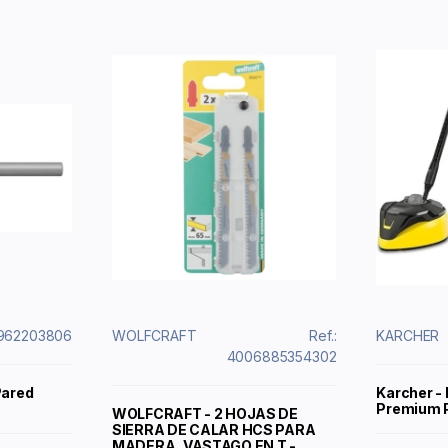
8962203806
WOLFCRAFT
Ref.:
KARCHER
4006885354302
Pared
Karcher - 
Premium 
WOLFCRAFT - 2 HOJAS DE
SIERRA DE CALAR HCS PARA
MADERA, VASTAGO EN T -