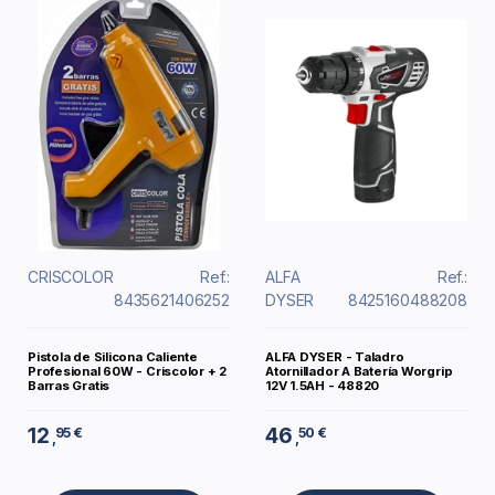
CRISCOLOR
Ref.:
ALFA
Ref.:
8435621406252
DYSER
8425160488208
Pistola de Silicona Caliente
ALFA DYSER - Taladro
Profesional 60W - Criscolor + 2
Atornillador A Batería Worgrip
Barras Gratis
12V 1.5AH - 48820
12
46
95 €
50 €
,
,