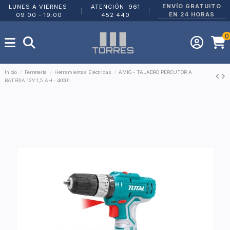
ENVÍO GRATUITO
LUNES A VIERNES:
ATENCIÓN: 961
|
|
EN 24 HORAS
09:00 - 19:00
452 440
0
Inicio
Ferretería
Herramientas Eléctricas
AMIG - TALADRO PERCUTOR A
BATERIA 12V 1,5 AH - 40001