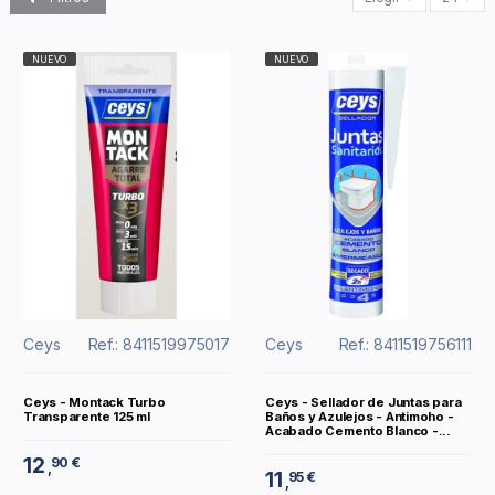
NUEVO
NUEVO
Ceys
Ref.: 8411519975017
Ceys
Ref.: 8411519756111
Ceys - Montack Turbo
Ceys - Sellador de Juntas para
Transparente 125 ml
Baños y Azulejos - Antimoho -
Acabado Cemento Blanco -...
12
90 €
,
11
95 €
,