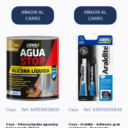
AÑADIR AL
AÑADIR AL
CARRO
CARRO
Ceys
Ref.: 8411519928600
Ceys
Ref.: 8411519000849
Ceys - Silicona líquida aguastop
Ceys - Araldite - Adhesivo gran