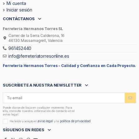
Mi cuenta
Iniciar sesión
CONTÁCTANOS
Ferretería Hermanos Torres SL
Carrer de la Serra Calderona, 16
46130 Massamagrell, Valencia
961452440
info@ferreteriatorresonline.es
Ferretería Hermanos Torres -
Calidad y Confianza en Cada Proyecto.
SUSCRÍBETE A NUESTRA NEWSLETTER
Puede darse de baja en cualquier momento. Para
ello, consulte nuestra información de contacto en el
aviso legal.
aviso legal
política de privacidad
He leído y acepto el
y la
SÍGUENOS EN REDES