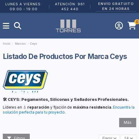
ENVÍO GRATUITO
LUNES A VIERNES:
ATENCIÓN: 961
|
|
EN 24 HORAS
09:00 - 19:00
452 440
0
Inicio
Marcas
Ceys
Listado De Productos Por Marca Ceys
🛠️ CEYS: Pegamentos, Siliconas y Selladores Profesionales.
Líderes en 💧
reparación
y fijación de
máxima resistencia
.
Encuentra la
solución perfecta para tu proyecto.
Más
Filtros
Elegir
24