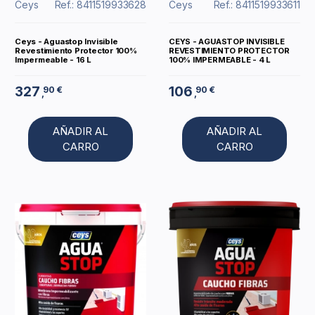
Ceys
Ref.: 8411519933628
Ceys
Ref.: 8411519933611
Ceys - Aguastop Invisible
CEYS - AGUASTOP INVISIBLE
Revestimiento Protector 100%
REVESTIMIENTO PROTECTOR
Impermeable - 16 L
100% IMPERMEABLE - 4 L
327
106
90 €
90 €
,
,
AÑADIR AL
AÑADIR AL
CARRO
CARRO