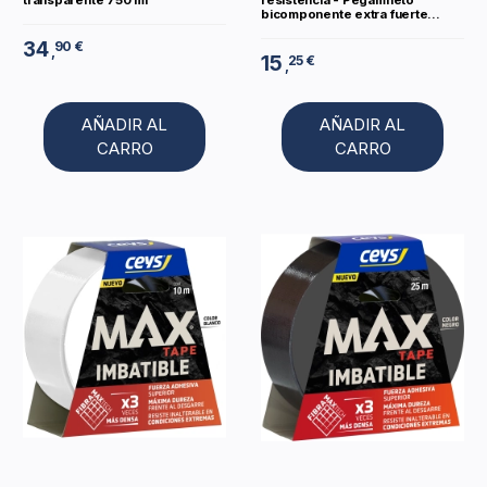
transparente 750 ml
resistencia - Pegamneto
bicomponente extra fuerte...
34
90 €
,
15
25 €
,
AÑADIR AL
AÑADIR AL
CARRO
CARRO