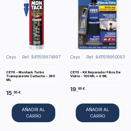
Ceys
Ref.: 8411519974997
Ceys
Ref.: 8411519950083
CEYS - Montack Turbo
CEYS - Kit Reparador Fibra De
Transparente Cartucho - 290
Vidrio - 100 ML + 6 ML
ML
19
95 €
,
15
95 €
,
AÑADIR AL
AÑADIR AL
CARRO
CARRO