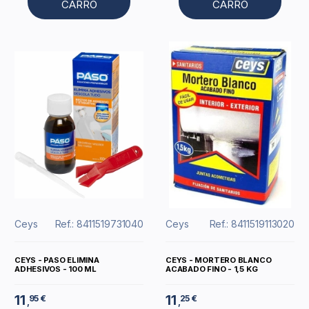
CARRO
CARRO
Ceys
Ref.: 8411519731040
Ceys
Ref.: 8411519113020
CEYS - PASO ELIMINA
CEYS - MORTERO BLANCO
ADHESIVOS - 100 ML
ACABADO FINO - 1,5 KG
11
11
95 €
25 €
,
,