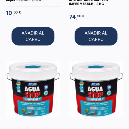
Impermeable - 1,5 KG
INSTANTANEO MASILLA
IMPERMEABLE - 4 KG
10
50 €
,
74
50 €
,
AÑADIR AL
AÑADIR AL
CARRO
CARRO