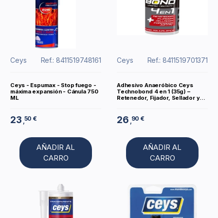
Ceys
Ref.: 8411519748161
Ceys
Ref.: 8411519701371
Ceys - Espumax - Stop fuego -
Adhesivo Anaeróbico Ceys
máxima expansión - Cánula 750
Technobond 4 en 1 (35g) –
ML
Retenedor, Fijador, Sellador y...
23
26
50 €
90 €
,
,
AÑADIR AL
AÑADIR AL
CARRO
CARRO