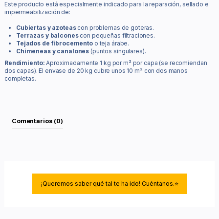
Este producto está especialmente indicado para la reparación, sellado e
impermeabilización de:
Cubiertas y azoteas
con problemas de goteras.
Terrazas y balcones
con pequeñas filtraciones.
Tejados de fibrocemento
o teja árabe.
Chimeneas y canalones
(puntos singulares).
Rendimiento:
Aproximadamente 1 kg por m² por capa (se recomiendan
dos capas). El envase de 20 kg cubre unos 10 m² con dos manos
completas.
Comentarios (0)
¡Queremos saber qué tal te ha ido! Cuéntanos.⭐