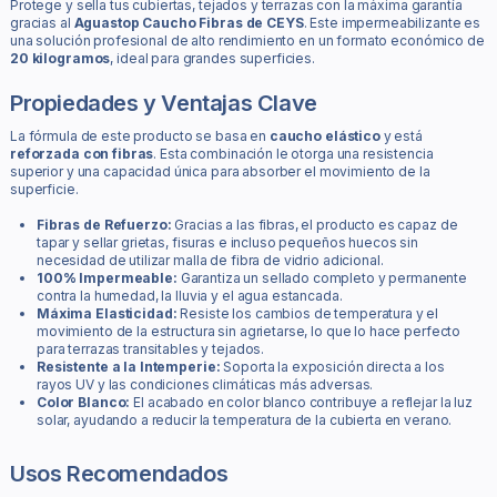
Protege y sella tus cubiertas, tejados y terrazas con la máxima garantía
gracias al
Aguastop Caucho Fibras de CEYS
. Este impermeabilizante es
una solución profesional de alto rendimiento en un formato económico de
20 kilogramos
, ideal para grandes superficies.
Propiedades y Ventajas Clave
La fórmula de este producto se basa en
caucho elástico
y está
reforzada con fibras
. Esta combinación le otorga una resistencia
superior y una capacidad única para absorber el movimiento de la
superficie.
Fibras de Refuerzo:
Gracias a las fibras, el producto es capaz de
tapar y sellar grietas, fisuras e incluso pequeños huecos sin
necesidad de utilizar malla de fibra de vidrio adicional.
100% Impermeable:
Garantiza un sellado completo y permanente
contra la humedad, la lluvia y el agua estancada.
Máxima Elasticidad:
Resiste los cambios de temperatura y el
movimiento de la estructura sin agrietarse, lo que lo hace perfecto
para terrazas transitables y tejados.
Resistente a la Intemperie:
Soporta la exposición directa a los
rayos UV y las condiciones climáticas más adversas.
Color Blanco:
El acabado en color blanco contribuye a reflejar la luz
solar, ayudando a reducir la temperatura de la cubierta en verano.
Usos Recomendados