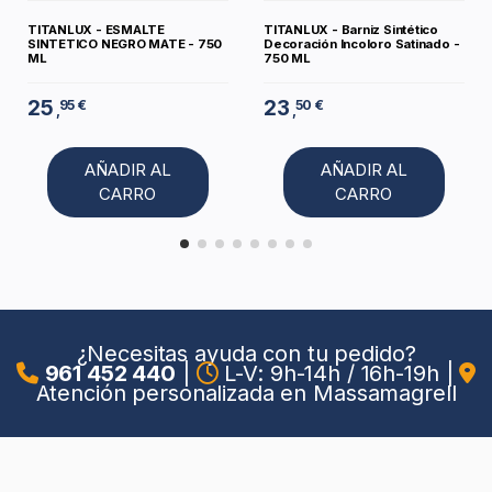
TITANLUX - ESMALTE
TITANLUX - Barniz Sintético
SINTETICO NEGRO MATE - 750
Decoración Incoloro Satinado -
ML
750 ML
25
23
95 €
50 €
,
,
AÑADIR AL
AÑADIR AL
CARRO
CARRO
¿Necesitas ayuda con tu pedido?
961 452 440
|
L-V: 9h-14h / 16h-19h
|
Atención personalizada en Massamagrell