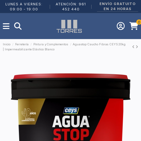
ENVÍO GRATUITO
LUNES A VIERNES:
ATENCIÓN: 961
|
|
EN 24 HORAS
09:00 - 19:00
452 440
0
Inicio
Ferretería
Pintura y Complementos
Aguastop Caucho Fibras CEYS 20kg
| Impermeabilizante Elástico Blanco