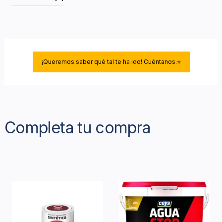
¡Queremos saber qué tal te ha ido! Cuéntanos.⭐
Completa tu compra