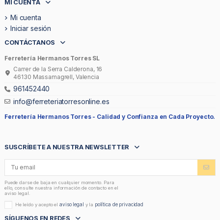
MI CUENTA
Mi cuenta
Iniciar sesión
CONTÁCTANOS
Ferretería Hermanos Torres SL
Carrer de la Serra Calderona, 16
46130 Massamagrell, Valencia
961452440
info@ferreteriatorresonline.es
Ferretería Hermanos Torres -
Calidad y Confianza en Cada Proyecto.
SUSCRÍBETE A NUESTRA NEWSLETTER
Puede darse de baja en cualquier momento. Para
ello, consulte nuestra información de contacto en el
aviso legal.
aviso legal
política de privacidad
He leído y acepto el
y la
SÍGUENOS EN REDES