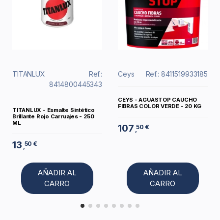
TITANLUX
Ref.:
Ceys
Ref.: 8411519933185
8414800445343
CEYS - AGUASTOP CAUCHO
FIBRAS COLOR VERDE - 20 KG
TITANLUX - Esmalte Sintético
Brillante Rojo Carruajes - 250
ML
107
50 €
,
13
50 €
,
AÑADIR AL
AÑADIR AL
CARRO
CARRO