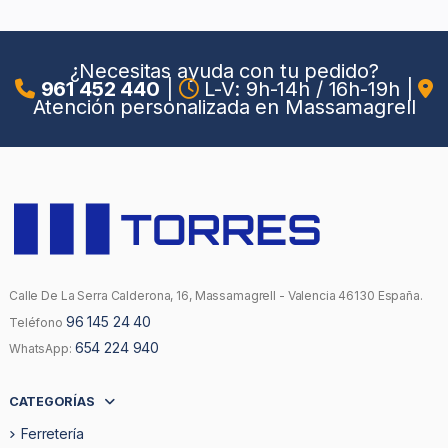
¿Necesitas ayuda con tu pedido?
961 452 440
|
L-V: 9h-14h / 16h-19h
|
Atención personalizada en Massamagrell
Calle De La Serra Calderona, 16, Massamagrell - Valencia 46130 España.
96 145 24 40
Teléfono
654 224 940
WhatsApp:
CATEGORÍAS
Ferretería