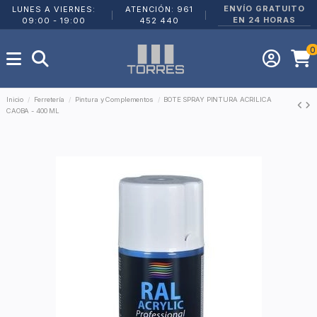
ENVÍO GRATUITO
LUNES A VIERNES:
ATENCIÓN: 961
|
|
EN 24 HORAS
09:00 - 19:00
452 440
0
Inicio
Ferretería
Pintura y Complementos
BOTE SPRAY PINTURA ACRILICA
CAOBA - 400 ML