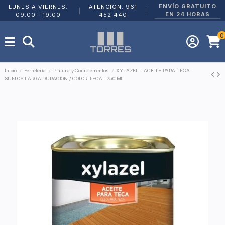
ENVÍO GRATUITO
LUNES A VIERNES:
ATENCIÓN: 961
|
|
EN 24 HORAS
09:00 - 19:00
452 440
0
Inicio
Ferretería
Pintura y Complementos
XYLAZEL - ACEITE PARA TECA
SUELOS LARGA DURACION / COLOR TECA - 750 ML