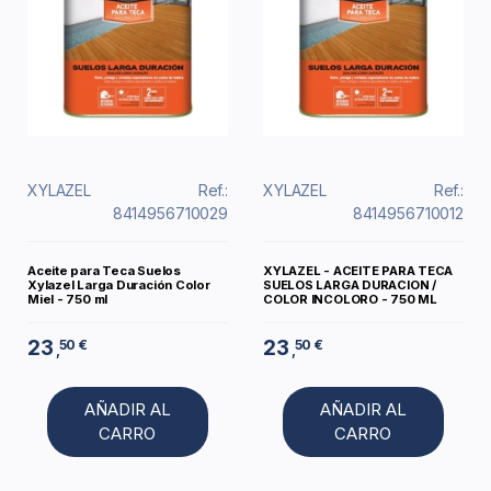
XYLAZEL
Ref.:
XYLAZEL
Ref.:
8414956710029
8414956710012
Aceite para Teca Suelos
XYLAZEL - ACEITE PARA TECA
Xylazel Larga Duración Color
SUELOS LARGA DURACION /
Miel - 750 ml
COLOR INCOLORO - 750 ML
23
23
50 €
50 €
,
,
AÑADIR AL
AÑADIR AL
CARRO
CARRO