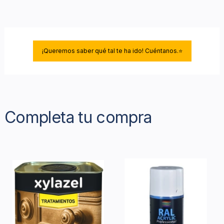
¡Queremos saber qué tal te ha ido! Cuéntanos.⭐
Completa tu compra