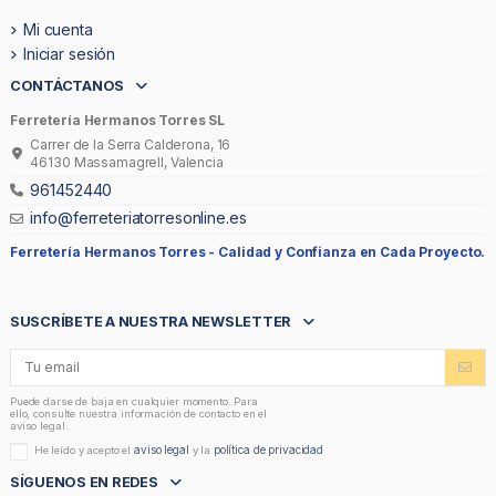
Mi cuenta
Iniciar sesión
CONTÁCTANOS
Ferretería Hermanos Torres SL
Carrer de la Serra Calderona, 16
46130 Massamagrell, Valencia
961452440
info@ferreteriatorresonline.es
Ferretería Hermanos Torres -
Calidad y Confianza en Cada Proyecto.
SUSCRÍBETE A NUESTRA NEWSLETTER
Puede darse de baja en cualquier momento. Para
ello, consulte nuestra información de contacto en el
aviso legal.
aviso legal
política de privacidad
He leído y acepto el
y la
SÍGUENOS EN REDES