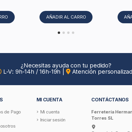
ARRO
AÑADIR AL CARRO
AÑ
¿Necesitas ayuda con tu pedido?
L-V: 9h-14h / 16h-19h
|
Atención personaliza
S
MI CUENTA
CONTÁCTANOS
s de Pago
Mi cuenta
Ferretería Herma
Torres SL
Iniciar sesión
nosotros