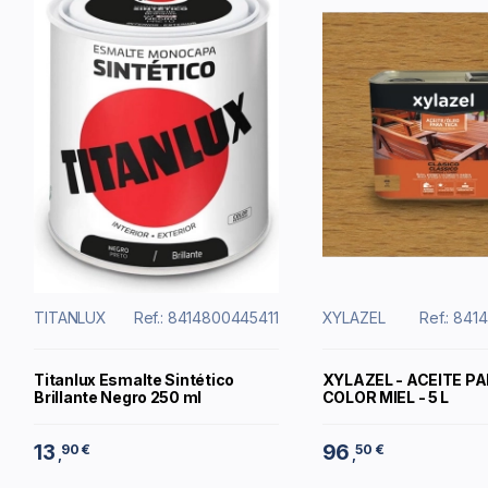
TITANLUX
Ref.: 8414800445411
XYLAZEL
Ref.: 84
Titanlux Esmalte Sintético
XYLAZEL - ACEITE PA
Brillante Negro 250 ml
COLOR MIEL - 5 L
13
96
90 €
50 €
,
,