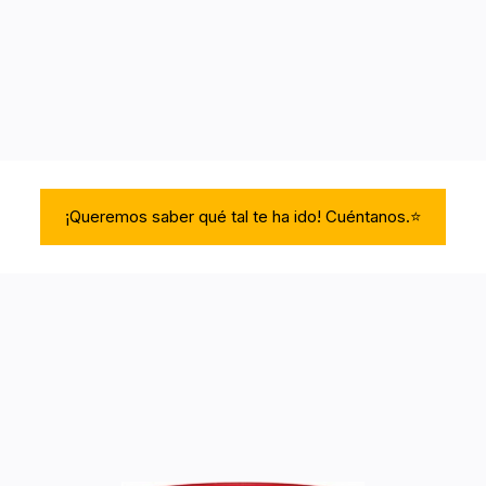
¡Queremos saber qué tal te ha ido! Cuéntanos.⭐