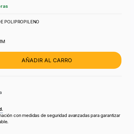
oras
DE POLIPROPILENO
MM
AÑADIR AL CARRO
a
d.
mación con medidas de seguridad avanzadas para garantizar
able.