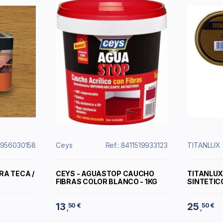
14956030158
Ceys
Ref.: 8411519933123
TITANLUX
RA TECA /
CEYS - AGUASTOP CAUCHO
TITANLUX
FIBRAS COLOR BLANCO - 1KG
SINTETIC
13
25
50 €
50 €
,
,