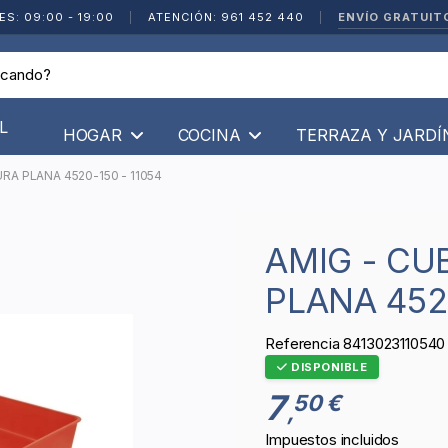
ENVÍO GRATUIT
ES: 09:00 - 19:00
|
ATENCIÓN: 961 452 440
|
L
HOGAR
COCINA
TERRAZA Y JARD
RA PLANA 4520-150 - 11054
AMIG - CUBETA PARA PINTURA
PLANA 4520
Referencia
8413023110540
DISPONIBLE
7
50 €
,
Impuestos incluidos