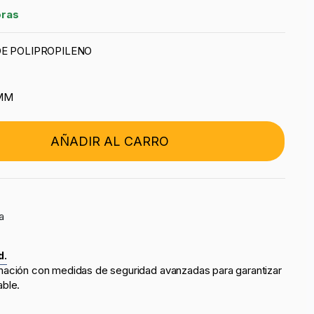
oras
DE POLIPROPILENO
 MM
AÑADIR AL CARRO
a
d.
mación con medidas de seguridad avanzadas para garantizar
able.