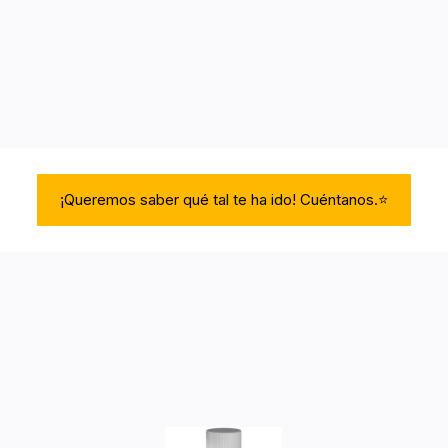
¡Queremos saber qué tal te ha ido! Cuéntanos.⭐