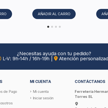
ARRO
AÑADIR AL CARRO
AÑ
¿Necesitas ayuda con tu pedido?
L-V: 9h-14h / 16h-19h
|
Atención personaliza
S
MI CUENTA
CONTÁCTANOS
s de Pago
Mi cuenta
Ferretería Herma
Torres SL
Iniciar sesión
nosotros