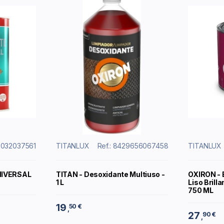
6032037561
TITANLUX
Ref.: 8429656067458
TITANLUX
NIVERSAL
TITAN - Desoxidante Multiuso -
OXIRON - 
1 L
Liso Brill
750 ML
19
50 €
,
27
90 €
,