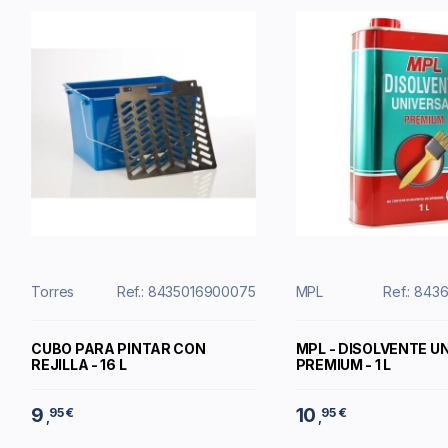
Torres
Ref.: 8435016900075
MPL
Ref.: 843
CUBO PARA PINTAR CON
MPL - DISOLVENTE U
REJILLA - 16 L
PREMIUM - 1 L
9
10
95 €
95 €
,
,