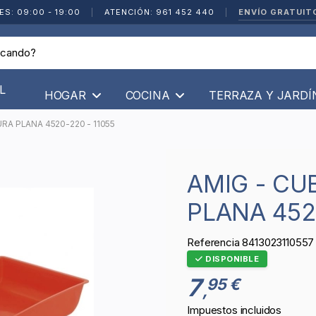
ENVÍO GRATUIT
ES: 09:00 - 19:00
|
ATENCIÓN: 961 452 440
|
L
HOGAR
COCINA
TERRAZA Y JARD
RA PLANA 4520-220 - 11055
AMIG - CUBETA PARA PINTURA
PLANA 4520
Referencia
8413023110557
DISPONIBLE
7
95 €
,
Impuestos incluidos