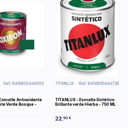
Ref.: 8414800444063
TITANLUX
Ref.: 8414800444728
Esmalte Antioxidante
TITANLUX - Esmalte Sintético
ante Verde Bosque -
Brillante verde Hierba - 750 ML
22
90 €
,