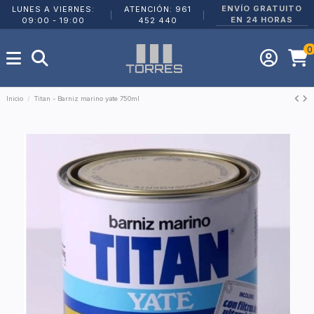
ENVÍO GRATUITO
LUNES A VIERNES:
ATENCIÓN: 961
|
|
EN 24 HORAS
09:00 - 19:00
452 440
0
Inicio
Titan - Barniz marino yate 750ml