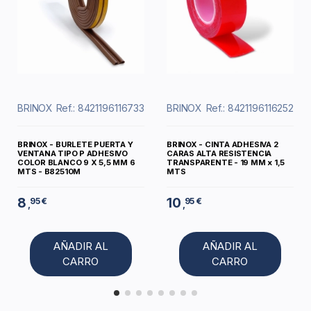
BRINOX
Ref.: 8421196116733
BRINOX
Ref.: 8421196116252
BRINOX - BURLETE PUERTA Y
BRINOX - CINTA ADHESIVA 2
VENTANA TIPO P ADHESIVO
CARAS ALTA RESISTENCIA
COLOR BLANCO 9 X 5,5 MM 6
TRANSPARENTE - 19 MM x 1,5
MTS - B82510M
MTS
8
10
95 €
95 €
,
,
AÑADIR AL
AÑADIR AL
CARRO
CARRO