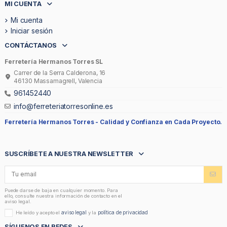
MI CUENTA
Mi cuenta
Iniciar sesión
CONTÁCTANOS
Ferretería Hermanos Torres SL
Carrer de la Serra Calderona, 16
46130 Massamagrell, Valencia
961452440
info@ferreteriatorresonline.es
Ferretería Hermanos Torres -
Calidad y Confianza en Cada Proyecto.
SUSCRÍBETE A NUESTRA NEWSLETTER
Puede darse de baja en cualquier momento. Para
ello, consulte nuestra información de contacto en el
aviso legal.
aviso legal
política de privacidad
He leído y acepto el
y la
SÍGUENOS EN REDES