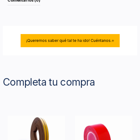
Comentarios (0)
¡Queremos saber qué tal te ha ido! Cuéntanos.⭐
Completa tu compra