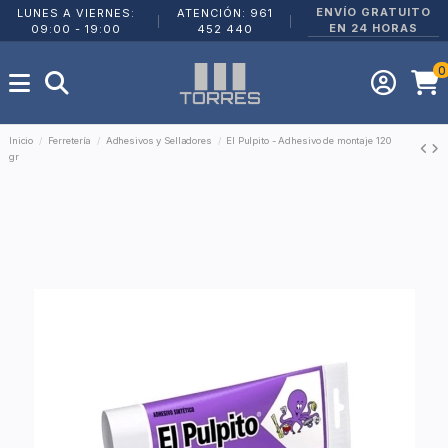
ENVÍO GRATUITO
LUNES A VIERNES:
ATENCIÓN: 961
|
|
EN 24 HORAS
09:00 - 19:00
452 440
0
Inicio
Ferretería
Adhesivos y Selladores
El Pulpito - Adhesivo de montaje 120
gr