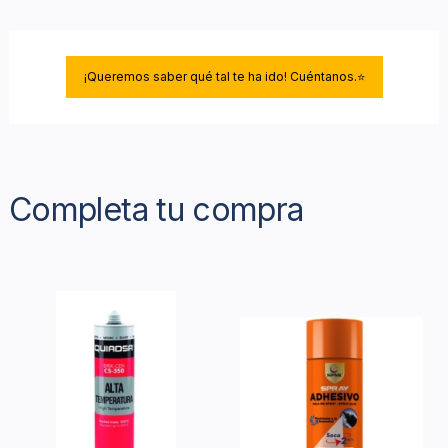
¡Queremos saber qué tal te ha ido! Cuéntanos.⭐
Completa tu compra