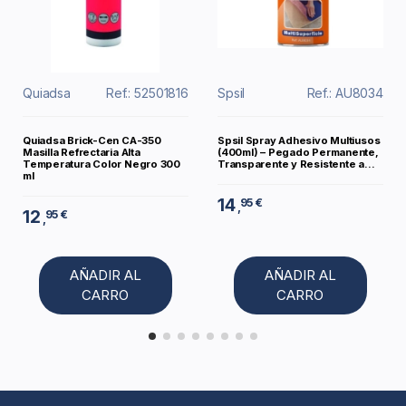
Quiadsa
Ref.: 52501816
Spsil
Ref.: AU8034
Quiadsa Brick-Cen CA-350
Spsil Spray Adhesivo Multiusos
Masilla Refrectaria Alta
(400ml) – Pegado Permanente,
Temperatura Color Negro 300
Transparente y Resistente a...
ml
14
95 €
,
12
95 €
,
AÑADIR AL
AÑADIR AL
CARRO
CARRO