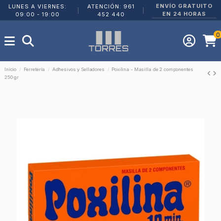
ENVÍO GRATUITO
LUNES A VIERNES:
ATENCIÓN: 961
|
|
EN 24 HORAS
09:00 - 19:00
452 440
0
Inicio
Ferretería
Adhesivos y Selladores
Poxilina - Masilla de 2 componentes
250 gr