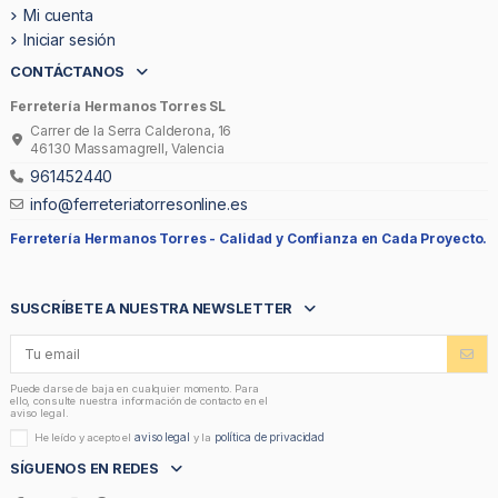
Mi cuenta
Iniciar sesión
CONTÁCTANOS
Ferretería Hermanos Torres SL
Carrer de la Serra Calderona, 16
46130 Massamagrell, Valencia
961452440
info@ferreteriatorresonline.es
Ferretería Hermanos Torres -
Calidad y Confianza en Cada Proyecto.
SUSCRÍBETE A NUESTRA NEWSLETTER
Puede darse de baja en cualquier momento. Para
ello, consulte nuestra información de contacto en el
aviso legal.
aviso legal
política de privacidad
He leído y acepto el
y la
SÍGUENOS EN REDES