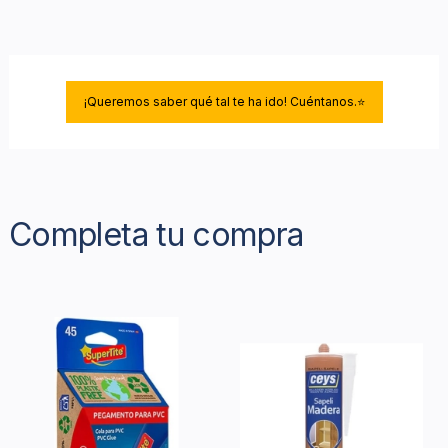
¡Queremos saber qué tal te ha ido! Cuéntanos.⭐
Completa tu compra