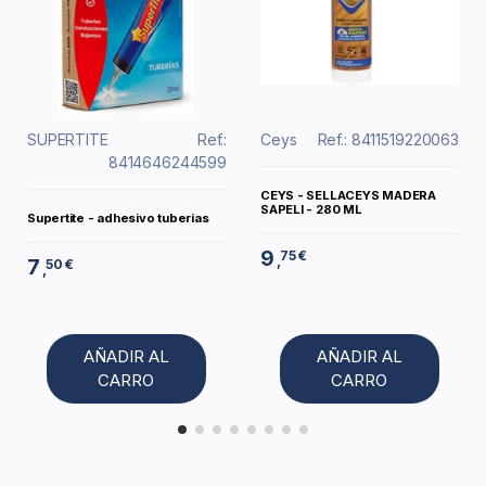
SUPERTITE
Ref.:
Ceys
Ref.: 8411519220063
8414646244599
CEYS - SELLACEYS MADERA
SAPELI - 280 ML
Supertite - adhesivo tuberias
9
75 €
,
7
50 €
,
AÑADIR AL
AÑADIR AL
CARRO
CARRO