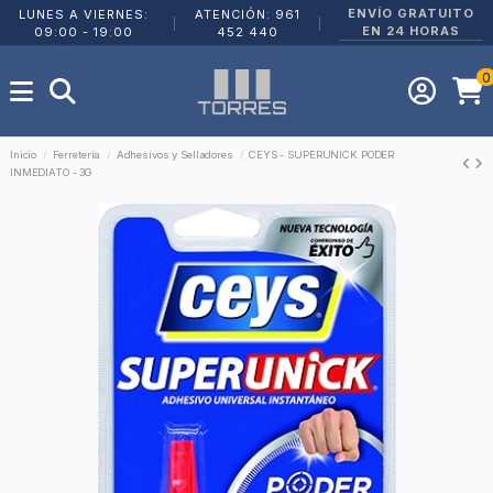
ENVÍO GRATUITO
LUNES A VIERNES:
ATENCIÓN: 961
|
|
EN 24 HORAS
09:00 - 19:00
452 440
0
Inicio
Ferretería
Adhesivos y Selladores
CEYS - SUPERUNICK PODER
INMEDIATO - 3G