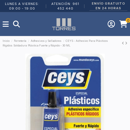
ENVÍO GRATUITO
LUNES A VIERNES:
ATENCIÓN: 961
|
|
EN 24 HORAS
09:00 - 19:00
452 440
0
Inicio
Ferretería
Adhesivos y Selladores
CEYS - Adhesivo Para Plásticos
Rígidos Soldadura Plástica Fuerte y Rápido - 30 ML