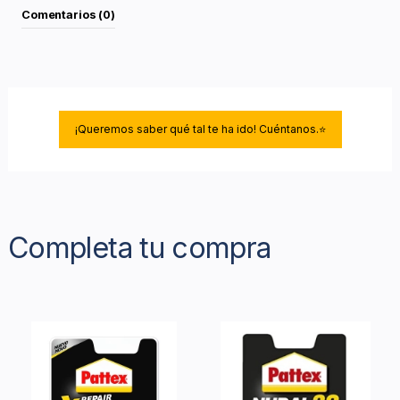
Comentarios (0)
¡Queremos saber qué tal te ha ido! Cuéntanos.⭐
Completa tu compra