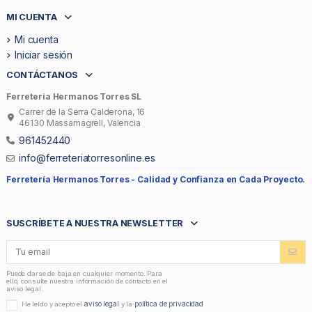
MI CUENTA
Mi cuenta
Iniciar sesión
CONTÁCTANOS
Ferretería Hermanos Torres SL
Carrer de la Serra Calderona, 16
46130 Massamagrell, Valencia
961452440
info@ferreteriatorresonline.es
Ferretería Hermanos Torres -
Calidad y Confianza en Cada Proyecto.
SUSCRÍBETE A NUESTRA NEWSLETTER
Puede darse de baja en cualquier momento. Para
ello, consulte nuestra información de contacto en el
aviso legal.
aviso legal
política de privacidad
He leído y acepto el
y la