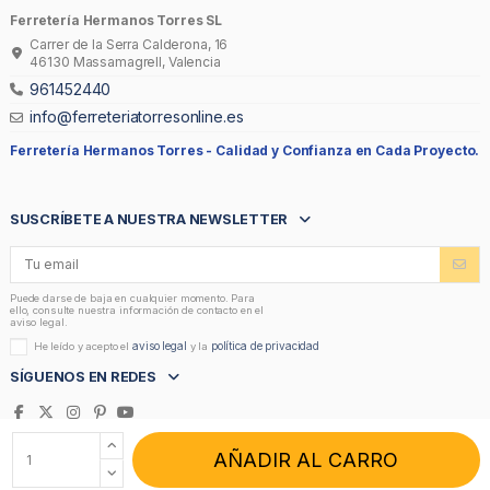
Ferretería Hermanos Torres SL
Carrer de la Serra Calderona, 16
46130 Massamagrell, Valencia
961452440
info@ferreteriatorresonline.es
Ferretería Hermanos Torres -
Calidad y Confianza en Cada Proyecto.
SUSCRÍBETE A NUESTRA NEWSLETTER
Puede darse de baja en cualquier momento. Para
ello, consulte nuestra información de contacto en el
aviso legal.
aviso legal
política de privacidad
He leído y acepto el
y la
SÍGUENOS EN REDES
AÑADIR AL CARRO