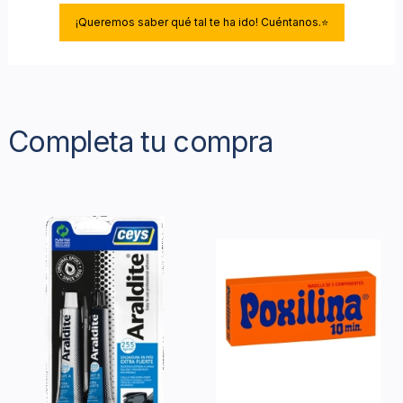
¡Queremos saber qué tal te ha ido! Cuéntanos.⭐
Completa tu compra