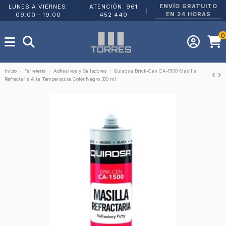
ENVÍO GRATUITO
LUNES A VIERNES:
ATENCIÓN: 961
|
|
EN 24 HORAS
09:00 - 19:00
452 440
0
Inicio
Ferretería
Adhesivos y Selladores
Quiadsa Brick-Cen CA-1500 Masilla
Refrectaria Alta Temperatura Color Negro 300 ml