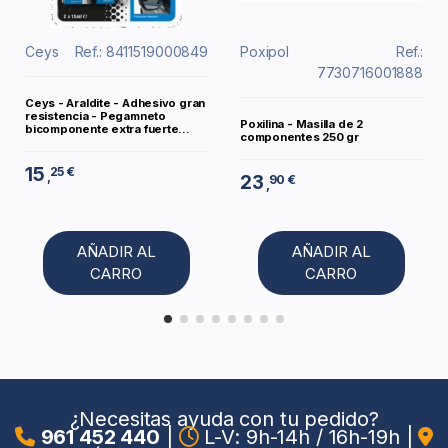
Ceys
Ref.: 8411519000849
Poxipol
Ref.:
7730716001888
Ceys - Araldite - Adhesivo gran
resistencia - Pegamneto
Poxilina - Masilla de 2
bicomponente extra fuerte...
componentes 250 gr
15
25 €
,
23
90 €
,
AÑADIR AL
AÑADIR AL
CARRO
CARRO
¿Necesitas ayuda con tu pedido?
961 452 440
|
L-V: 9h-14h / 16h-19h
|