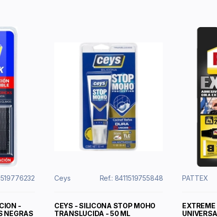
11519776232
Ceys
Ref.: 8411519755848
PATTEX
CION -
CEYS - SILICONA STOP MOHO
EXTREME 
AS NEGRAS
TRANSLUCIDA - 50 ML
UNIVERS