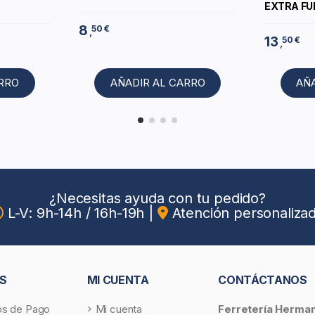
EXTRA FU
8
50 €
,
13
50 €
,
ARRO
AÑADIR AL CARRO
AÑ
¿Necesitas ayuda con tu pedido?
L-V: 9h-14h / 16h-19h
|
Atención personaliza
S
MI CUENTA
CONTÁCTANOS
s de Pago
Mi cuenta
Ferretería Herma