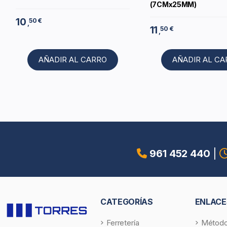
(7CMx25MM)
10
50 €
,
11
50 €
,
AÑADIR AL CARRO
AÑADIR AL C
961 452 440
|
CATEGORÍAS
ENLACE
Ferretería
Método