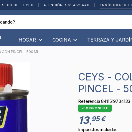
ENVÍO GRATUIT
ES: 09:00 - 19:00
|
ATENCIÓN: 961 452 440
|
L
HOGAR
COCINA
TERRAZA Y JARD
 CON PINCEL - 500 ML
CEYS - COLA DE CONTACTO CON
PINCEL - 5
Referencia
8411519734133
DISPONIBLE
13
95 €
,
Impuestos incluidos