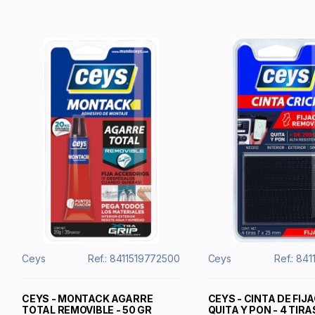
Ceys
Ref.: 8411519772500
Ceys
Ref.: 84
CEYS - MONTACK AGARRE
CEYS - CINTA DE FIJA
TOTAL REMOVIBLE - 50 GR
QUITA Y PON - 4 TIR