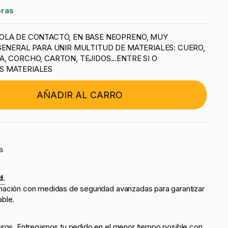
oras
OLA DE CONTACTO, EN BASE NEOPRENO, MUY
GENERAL PARA UNIR MULTITUD DE MATERIALES: CUERO,
, CORCHO, CARTON, TEJIDOS...ENTRE SI O
S MATERIALES
AÑADIR AL CARRO
a
d.
mación con medidas de seguridad avanzadas para garantizar
able.
uros. Entregamos tu pedido en el menor tiempo posible con