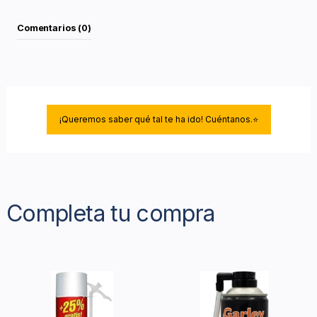
Comentarios (0)
¡Queremos saber qué tal te ha ido! Cuéntanos.⭐
Completa tu compra