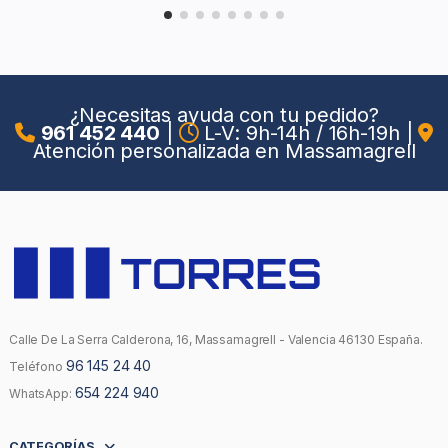
¿Necesitas ayuda con tu pedido?
961 452 440
|
L-V: 9h-14h / 16h-19h
|
Atención personalizada en Massamagrell
Calle De La Serra Calderona, 16, Massamagrell - Valencia 46130 España.
96 145 24 40
Teléfono
654 224 940
WhatsApp:
CATEGORÍAS