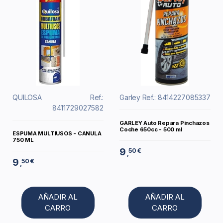
QUILOSA
Ref.:
Garley
Ref.: 8414227085337
8411729027582
GARLEY Auto Repara Pinchazos
Coche 650cc - 500 ml
ESPUMA MULTIUSOS - CANULA
750 ML
9
50 €
,
9
50 €
,
AÑADIR AL
AÑADIR AL
CARRO
CARRO