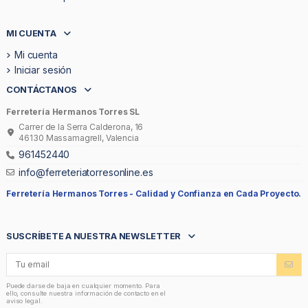
MI CUENTA
Mi cuenta
Iniciar sesión
CONTÁCTANOS
Ferretería Hermanos Torres SL
Carrer de la Serra Calderona, 16
46130 Massamagrell, Valencia
961452440
info@ferreteriatorresonline.es
Ferretería Hermanos Torres -
Calidad y Confianza en Cada Proyecto.
SUSCRÍBETE A NUESTRA NEWSLETTER
Puede darse de baja en cualquier momento. Para
ello, consulte nuestra información de contacto en el
aviso legal.