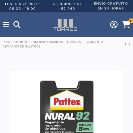
ENVÍO GRATUITO
LUNES A VIERNES:
ATENCIÓN: 961
|
|
EN 24 HORAS
09:00 - 19:00
452 440
0
Inicio
Ferretería
Adhesivos y Selladores
NURAL 92 - PEGAMENTO
REPARADOR DE PLASTICOS