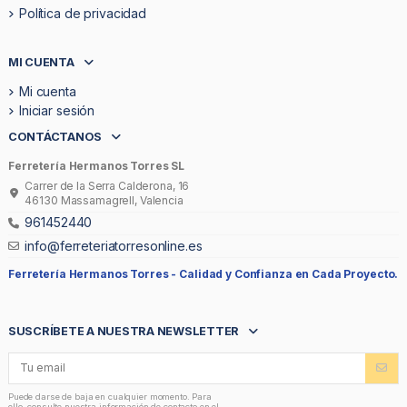
Política de privacidad
MI CUENTA
Mi cuenta
Iniciar sesión
CONTÁCTANOS
Ferretería Hermanos Torres SL
Carrer de la Serra Calderona, 16
46130 Massamagrell, Valencia
961452440
info@ferreteriatorresonline.es
Ferretería Hermanos Torres -
Calidad y Confianza en Cada Proyecto.
SUSCRÍBETE A NUESTRA NEWSLETTER
Puede darse de baja en cualquier momento. Para
ello, consulte nuestra información de contacto en el