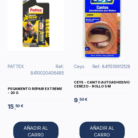
PATTEX
Ref.:
Ceys
Ref.: 8411519912128
8410020406485
CEYS - CANTO AUTOADHESIVO
CEREZO - ROLLO 5 M
PEGAMENTO REPAIR EXTREME
- 20 G
9
50 €
,
15
50 €
,
AÑADIR AL
AÑADIR AL
CARRO
CARRO