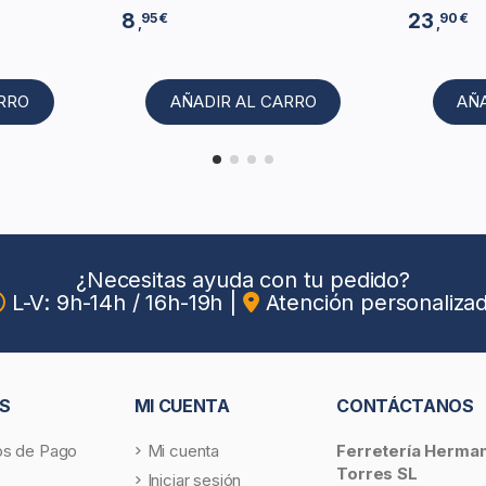
8
23
95 €
90 €
,
,
ARRO
AÑADIR AL CARRO
AÑ
¿Necesitas ayuda con tu pedido?
L-V: 9h-14h / 16h-19h
|
Atención personaliza
S
MI CUENTA
CONTÁCTANOS
s de Pago
Mi cuenta
Ferretería Herma
Torres SL
Iniciar sesión