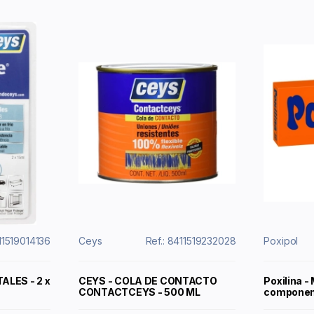
411519014136
Ceys
Ref.: 8411519232028
Poxipol
ALES - 2 x
CEYS - COLA DE CONTACTO
Poxilina - 
CONTACTCEYS - 500 ML
componen