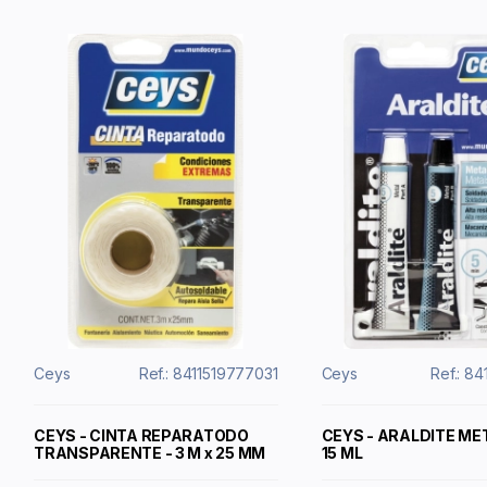
Ceys
Ref.: 8411519777031
Ceys
Ref.: 8
CEYS - CINTA REPARATODO
CEYS - ARALDITE MET
TRANSPARENTE - 3 M x 25 MM
15 ML