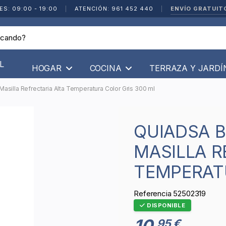
ENVÍO GRATUIT
ES: 09:00 - 19:00
|
ATENCIÓN: 961 452 440
|
L
HOGAR
COCINA
TERRAZA Y JARD
asilla Refrectaria Alta Temperatura Color Gris 300 ml
QUIADSA BRICK-CEN CA-1500
MASILLA R
TEMPERAT
Referencia
52502319
DISPONIBLE
10
95 €