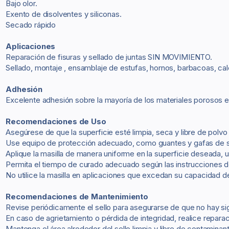
Bajo olor.
Exento de disolventes y siliconas.
Secado rápido
Aplicaciones
Reparación de fisuras y sellado de juntas SIN MOVIMIENTO.
Sellado, montaje , ensamblaje de estufas, hornos, barbacoas, c
Adhesión
Excelente adhesión sobre la mayoría de los materiales porosos 
Recomendaciones de Uso
Asegúrese de que la superficie esté limpia, seca y libre de polvo 
Use equipo de protección adecuado, como guantes y gafas de seg
Aplique la masilla de manera uniforme en la superficie deseada, u
Permita el tiempo de curado adecuado según las instrucciones de
No utilice la masilla en aplicaciones que excedan su capacidad d
Recomendaciones de Mantenimiento
Revise periódicamente el sello para asegurarse de que no hay si
En caso de agrietamiento o pérdida de integridad, realice reparac
Mantenga el área alrededor del sello limpia y libre de contamina