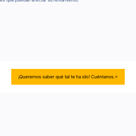
¡Queremos saber qué tal te ha ido! Cuéntanos.⭐