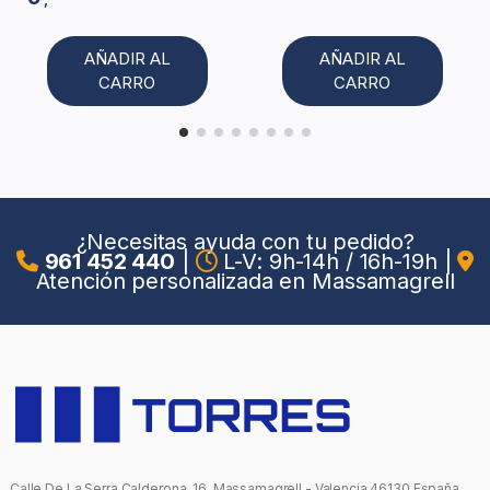
AÑADIR AL
AÑADIR AL
CARRO
CARRO
¿Necesitas ayuda con tu pedido?
961 452 440
|
L-V: 9h-14h / 16h-19h
|
Atención personalizada en Massamagrell
Calle De La Serra Calderona, 16, Massamagrell - Valencia 46130 España.