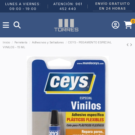
ENVÍO GRATUITO
LUNES A VIERNES:
ATENCIÓN: 961
|
|
EN 24 HORAS
09:00 - 19:00
452 440
0
Inicio
Ferretería
Adhesivos y Selladores
CEYS - PEGAMENTO ESPECIAL
VINILOS - 15 ML