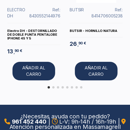
ELECTRO
Ref.:
BUTSIR
Ref.:
DH
8430552144976
8414706005238
Electro DH - DESTORNILLADO
BUTSIR - HORNILLO NATURA
DE DOBLE PUNTA PENTALOBE
IPHONE 4S Y 5
26
90 €
,
13
90 €
,
AÑADIR AL
AÑADIR AL
CARRO
CARRO
¿Necesitas ayuda con tu pedido?
961 452 440
|
L-V: 9h-14h / 16h-19h
|
Atención personalizada en Massamagrell