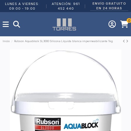
ENVÍO GRATUITO
LUNES A VIERNES:
ATENCIÓN: 961
|
|
EN 24 HORAS
09:00 - 19:00
452 440
0
Inicio
Rubson Aquablock SL3000 Silicona Líquida blanca impermeabilizante 1kg