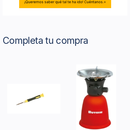
¡Queremos saber qué tal te ha ido! Cuéntanos.⭐
Completa tu compra